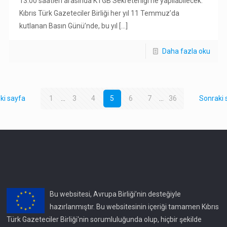
13.00 saatleri arasında KTGB Sekreterliği’ne yapılabilecek.
Kıbrıs Türk Gazeteciler Birliği her yıl 11 Temmuz’da
kutlanan Basın Günü’nde, bu yıl
[…]
Daha fazla oku
ki sayfa
1
...
3
4
5
6
7
...
36
Sonraki 
Bu websitesi, Avrupa Birliği’nin desteğiyle
hazırlanmıştır. Bu websitesinin içeriği tamamen Kıbrıs
Türk Gazeteciler Birliği'nin sorumluluğunda olup, hiçbir şekilde