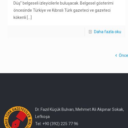
Düş” belgeseli izleyicilerle buluşacak. Belgesel gösterimi
öncesinde Türkiye ve Kıbrıslı Türk gazeteci ve gazeteci
kökenli
[…]
Daha fazla oku
Önce
Dr. Fazıl Küçük Bulvarı, Mehmet Ali Akpınar Sokak,
Lefkoşa
Tel: +90 (392) 225 77 96