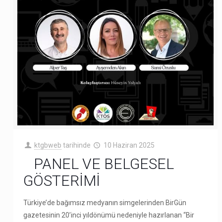
ktgbweb
tarihinde
10 Haziran 2025
PANEL VE BELGESEL
GÖSTERİMİ
Türkiye’de bağımsız medyanın simgelerinden BirGün
gazetesinin 20’inci yıldönümü nedeniyle hazırlanan “Bir