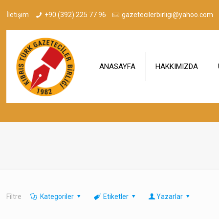
İletişim
+90 (392) 225 77 96
gazetecilerbirligi@yahoo.com
ANASAYFA
HAKKIMIZDA
Filtre
Kategoriler
Etiketler
Yazarlar