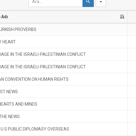
e
a
 Adı
r
c
h
TURKISH PROVERBS
Y HEART
GE IN THE ISRAELI-PALESTINIAN CONFLICT
GE IN THE ISRAELI-PALESTINIAN CONFLICT
AN CONVENTION ON HUMAN RIGHTS
ST NEWS
HEARTS AND MINDS
 THE NEWS
U.S PUBLIC DIPLOMASY OVERSEAS