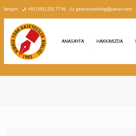
İletişim
+90 (392) 225 77 96
gazetecilerbirligi@yahoo.com
ANASAYFA
HAKKIMIZDA