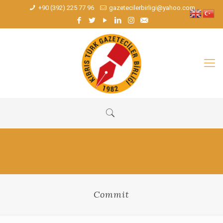
+90 (392) 225 77 96
gazetecilerbirligi@yahoo.com
Commit