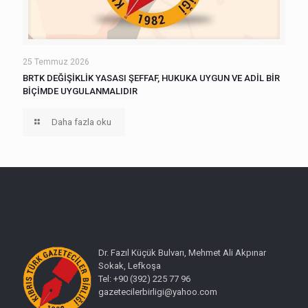
25 Temmuz 2026
BRTK DEĞİŞİKLİK YASASI ŞEFFAF, HUKUKA UYGUN VE ADİL BİR
BİÇİMDE UYGULANMALIDIR
Daha fazla oku
Dr. Fazıl Küçük Bulvarı, Mehmet Ali Akpınar
Sokak, Lefkoşa
Tel: +90 (392) 225 77 96
gazetecilerbirligi@yahoo.com