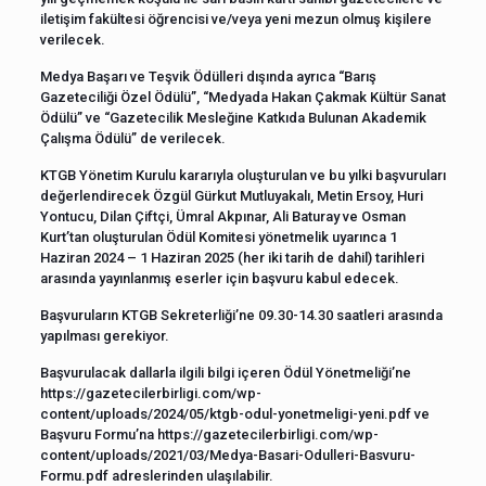
iletişim fakültesi öğrencisi ve/veya yeni mezun olmuş kişilere
verilecek.
Medya Başarı ve Teşvik Ödülleri dışında ayrıca “Barış
Gazeteciliği Özel Ödülü”, “Medyada Hakan Çakmak Kültür Sanat
Ödülü” ve “Gazetecilik Mesleğine Katkıda Bulunan Akademik
Çalışma Ödülü” de verilecek.
KTGB Yönetim Kurulu kararıyla oluşturulan ve bu yılki başvuruları
değerlendirecek Özgül Gürkut Mutluyakalı, Metin Ersoy, Huri
Yontucu, Dilan Çiftçi, Ümral Akpınar, Ali Baturay ve Osman
Kurt’tan oluşturulan Ödül Komitesi yönetmelik uyarınca 1
Haziran 2024 – 1 Haziran 2025 (her iki tarih de dahil) tarihleri
arasında yayınlanmış eserler için başvuru kabul edecek.
Başvuruların KTGB Sekreterliği’ne 09.30-14.30 saatleri arasında
yapılması gerekiyor.
Başvurulacak dallarla ilgili bilgi içeren Ödül Yönetmeliği’ne
https://gazetecilerbirligi.com/wp-
content/uploads/2024/05/ktgb-odul-yonetmeligi-yeni.pdf ve
Başvuru Formu’na https://gazetecilerbirligi.com/wp-
content/uploads/2021/03/Medya-Basari-Odulleri-Basvuru-
Formu.pdf adreslerinden ulaşılabilir.