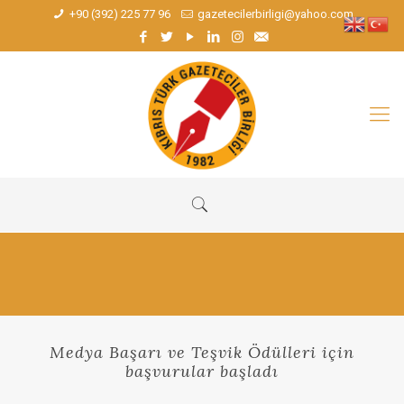
+90 (392) 225 77 96
gazetecilerbirligi@yahoo.com
Medya Başarı ve Teşvik Ödülleri için
başvurular başladı