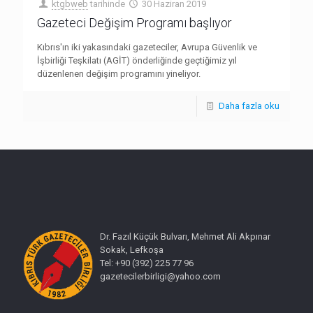
ktgbweb
tarihinde
30 Haziran 2019
Gazeteci Değişim Programı başlıyor
Kıbrıs'ın iki yakasındaki gazeteciler, Avrupa Güvenlik ve
İşbirliği Teşkilatı (AGİT) önderliğinde geçtiğimiz yıl
düzenlenen değişim programını yineliyor.
Daha fazla oku
Dr. Fazıl Küçük Bulvarı, Mehmet Ali Akpınar
Sokak, Lefkoşa
Tel: +90 (392) 225 77 96
gazetecilerbirligi@yahoo.com