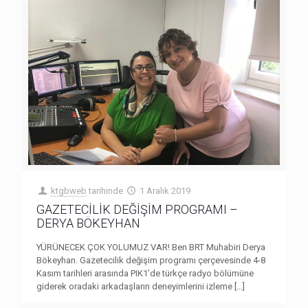
ktgbweb
tarihinde
1 Aralık 2019
GAZETECİLİK DEĞİŞİM PROGRAMI –
DERYA BÖKEYHAN
YÜRÜNECEK ÇOK YOLUMUZ VAR! Ben BRT Muhabiri Derya
Bökeyhan. Gazetecilik değişim programı çerçevesinde 4-8
Kasım tarihleri arasında PIK1’de türkçe radyo bölümüne
giderek oradaki arkadaşların deneyimlerini izleme
[…]