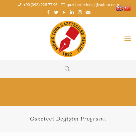
+90 (392) 225 77 96
gazetecilerbirligi@yahoo.com
Gazeteci Değişim Programı