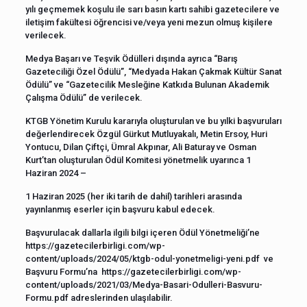
yılı geçmemek koşulu ile sarı basın kartı sahibi gazetecilere ve
iletişim fakültesi öğrencisi ve/veya yeni mezun olmuş kişilere
verilecek.
Medya Başarı ve Teşvik Ödülleri dışında ayrıca “Barış
Gazeteciliği Özel Ödülü”, “Medyada Hakan Çakmak Kültür Sanat
Ödülü” ve “Gazetecilik Mesleğine Katkıda Bulunan Akademik
Çalışma Ödülü” de verilecek.
KTGB Yönetim Kurulu kararıyla oluşturulan ve bu yılki başvuruları
değerlendirecek Özgül Gürkut Mutluyakalı, Metin Ersoy, Huri
Yontucu, Dilan Çiftçi, Ümral Akpınar, Ali Baturay ve Osman
Kurt’tan oluşturulan Ödül Komitesi yönetmelik uyarınca 1
Haziran 2024 –
1 Haziran 2025 (her iki tarih de dahil) tarihleri arasında
yayınlanmış eserler için başvuru kabul edecek.
Başvurulacak dallarla ilgili bilgi içeren Ödül Yönetmeliği’ne
https://gazetecilerbirligi.com/wp-
content/uploads/2024/05/ktgb-odul-yonetmeligi-yeni.pdf
ve
Başvuru Formu’na
https://gazetecilerbirligi.com/wp-
content/uploads/2021/03/Medya-Basari-Odulleri-Basvuru-
Formu.pdf
adreslerinden ulaşılabilir.