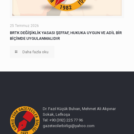
25 Temmuz 2026
BRTK DEĞİŞİKLİK YASASI ŞEFFAF, HUKUKA UYGUN VE ADİL BİR
BİÇİMDE UYGULANMALIDIR
Daha fazla oku
Dr. Fazıl Küçük Bulvarı, Mehmet Ali Akpınar
Sokak, Lefkoşa
Tel: +90 (392) 225 77 96
gazetecilerbirligi@yahoo.com