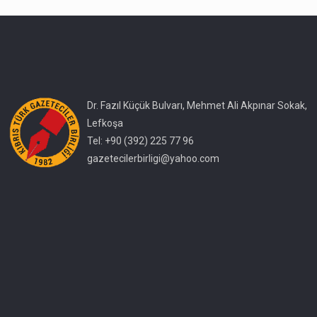
Dr. Fazıl Küçük Bulvarı, Mehmet Ali Akpınar Sokak,
Lefkoşa
Tel: +90 (392) 225 77 96
gazetecilerbirligi@yahoo.com