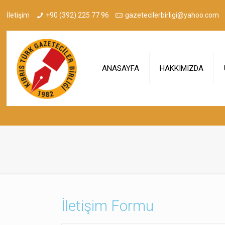
İletişim
+90 (392) 225 77 96
gazetecilerbirligi@yahoo.com
ANASAYFA
HAKKIMIZDA
İletişim Formu