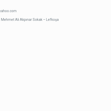
i@yahoo.com
rı, Mehmet Ali Akpınar Sokak – Lefkoşa