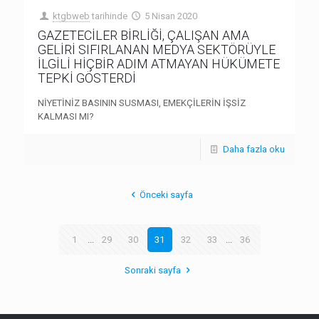
ktgbweb
tarihinde
5 Nisan 2020
GAZETECİLER BİRLİĞİ, ÇALIŞAN AMA
GELİRİ SIFIRLANAN MEDYA SEKTÖRÜYLE
İLGİLİ HİÇBİR ADIM ATMAYAN HÜKÜMETE
TEPKİ GÖSTERDİ
NİYETİNİZ BASININ SUSMASI, EMEKÇİLERİN İŞSİZ
KALMASI MI?
Daha fazla oku
Önceki sayfa
1
...
29
30
31
32
33
...
36
Sonraki sayfa