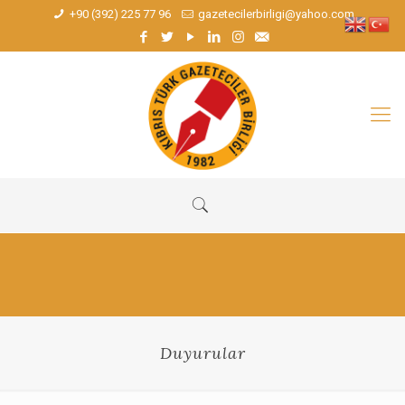
+90 (392) 225 77 96
gazetecilerbirligi@yahoo.com
Duyurular