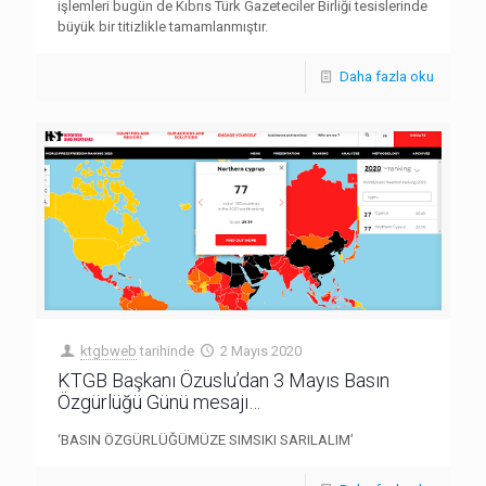
işlemleri bugün de Kıbrıs Türk Gazeteciler Birliği tesislerinde
büyük bir titizlikle tamamlanmıştır.
Daha fazla oku
ktgbweb
tarihinde
2 Mayıs 2020
KTGB Başkanı Özuslu’dan 3 Mayıs Basın
Özgürlüğü Günü mesajı…
‘BASIN ÖZGÜRLÜĞÜMÜZE SIMSIKI SARILALIM’