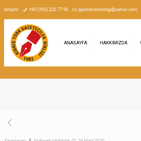
İletişim
+90 (392) 225 77 96
gazetecilerbirligi@yahoo.com
ANASAYFA
HAKKIMIZDA
Yayınlayan
ktgbweb
tarihinde
26 Mart 2020