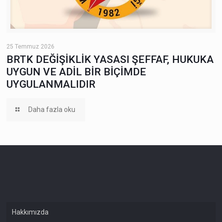
25 Temmuz 2026
BRTK DEĞİŞİKLİK YASASI ŞEFFAF, HUKUKA
UYGUN VE ADİL BİR BİÇİMDE
UYGULANMALIDIR
Daha fazla oku
Hakkımızda