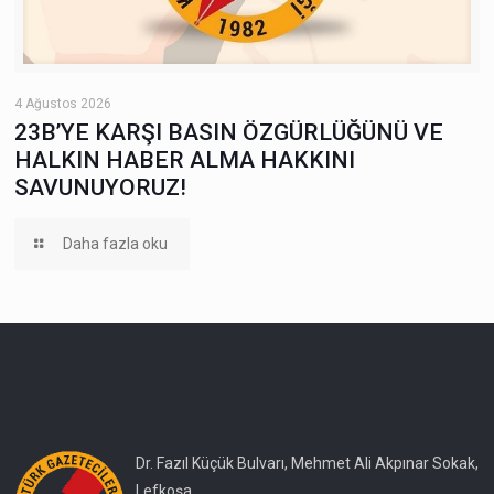
4 Ağustos 2026
23B’YE KARŞI BASIN ÖZGÜRLÜĞÜNÜ VE
HALKIN HABER ALMA HAKKINI
SAVUNUYORUZ!
Daha fazla oku
Dr. Fazıl Küçük Bulvarı, Mehmet Ali Akpınar Sokak,
Lefkoşa