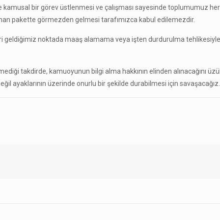
le kamusal bir görev üstlenmesi ve çalışması sayesinde toplumumuz her 
anan pakette görmezden gelmesi tarafımızca kabul edilemezdir.
ri geldiğimiz noktada maaş alamama veya işten durdurulma tehlikesiyle 
mediği takdirde, kamuoyunun bilgi alma hakkının elinden alınacağını üzü
l ayaklarının üzerinde onurlu bir şekilde durabilmesi için savaşacağız