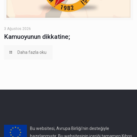
3 Ağustos 2026
Kamuoyunun dikkatine;
Daha fazla oku
Bu websitesi, Avrupa Birliği’nin desteğiyle
hazırlanmıştır. Bu websitesinin içeriği tamamen Kıbrıs