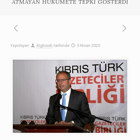
ATMAYAN HÜKÜMETE TEPKİ GÖSTERDİ
Yayınlayan
ktgbweb
tarihinde
5 Nisan 2020