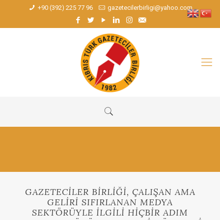
+90 (392) 225 77 96
gazetecilerbirligi@yahoo.com
GAZETECİLER BİRLİĞİ, ÇALIŞAN AMA
GELİRİ SIFIRLANAN MEDYA
SEKTÖRÜYLE İLGİLİ HİÇBİR ADIM