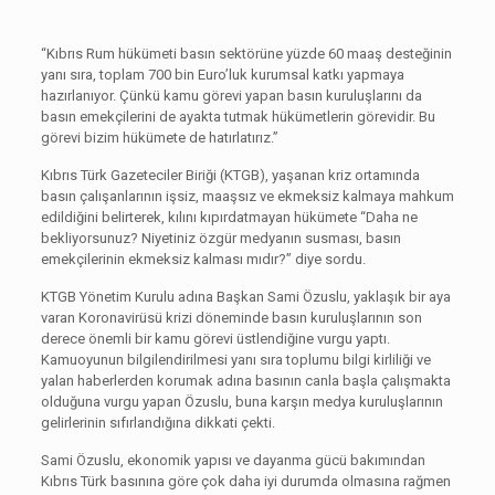
“Kıbrıs Rum hükümeti basın sektörüne yüzde 60 maaş desteğinin
yanı sıra, toplam 700 bin Euro’luk kurumsal katkı yapmaya
hazırlanıyor. Çünkü kamu görevi yapan basın kuruluşlarını da
basın emekçilerini de ayakta tutmak hükümetlerin görevidir. Bu
görevi bizim hükümete de hatırlatırız.”
Kıbrıs Türk Gazeteciler Biriği (KTGB), yaşanan kriz ortamında
basın çalışanlarının işsiz, maaşsız ve ekmeksiz kalmaya mahkum
edildiğini belirterek, kılını kıpırdatmayan hükümete “Daha ne
bekliyorsunuz? Niyetiniz özgür medyanın susması, basın
emekçilerinin ekmeksiz kalması mıdır?” diye sordu.
KTGB Yönetim Kurulu adına Başkan Sami Özuslu, yaklaşık bir aya
varan Koronavirüsü krizi döneminde basın kuruluşlarının son
derece önemli bir kamu görevi üstlendiğine vurgu yaptı.
Kamuoyunun bilgilendirilmesi yanı sıra toplumu bilgi kirliliği ve
yalan haberlerden korumak adına basının canla başla çalışmakta
olduğuna vurgu yapan Özuslu, buna karşın medya kuruluşlarının
gelirlerinin sıfırlandığına dikkati çekti.
Sami Özuslu, ekonomik yapısı ve dayanma gücü bakımından
Kıbrıs Türk basınına göre çok daha iyi durumda olmasına rağmen