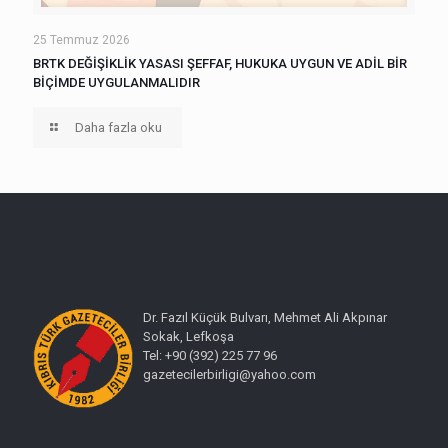
25 Temmuz 2026
BRTK DEĞİŞİKLİK YASASI ŞEFFAF, HUKUKA UYGUN VE ADİL BİR
BİÇİMDE UYGULANMALIDIR
Daha fazla oku
Dr. Fazıl Küçük Bulvarı, Mehmet Ali Akpınar
Sokak, Lefkoşa
Tel: +90 (392) 225 77 96
gazetecilerbirligi@yahoo.com