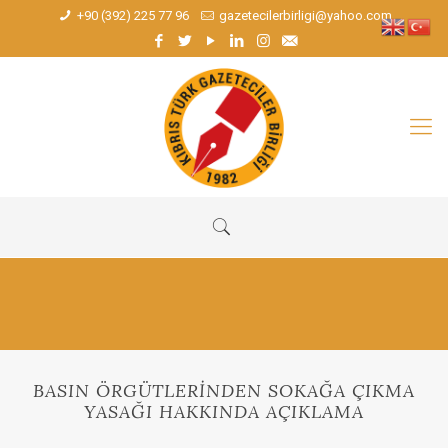
+90 (392) 225 77 96
gazetecilerbirligi@yahoo.com
BASIN ÖRGÜTLERİNDEN SOKAĞA ÇIKMA
YASAĞI HAKKINDA AÇIKLAMA