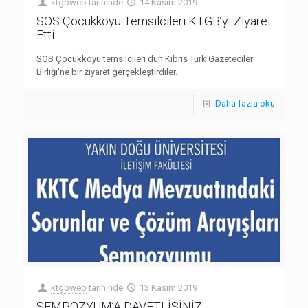
ktgbweb
tarihinde
14 Kasım 2019
SOS Çocukköyü Temsilcileri KTGB’yi Ziyaret
Etti
SOS Çocukköyü temsilcileri dün Kıbrıs Türk Gazeteciler
Birliği'ne bir ziyaret gerçekleştirdiler.
Daha fazla oku
ktgbweb
tarihinde
13 Kasım 2019
SEMPOZYUM’A DAVETLİSİNİZ..