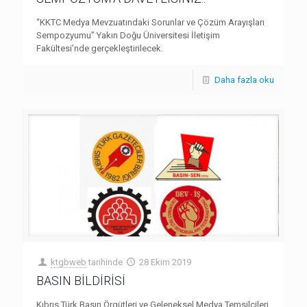
“KKTC Medya Mevzuatındaki Sorunlar ve Çözüm Arayışları
Sempozyumu” Yakın Doğu Üniversitesi İletişim
Fakültesi’nde gerçekleştirilecek.
Daha fazla oku
ktgbweb
tarihinde
28 Ekim 2019
BASIN BİLDİRİSİ
Kıbrıs Türk Basın Örgütleri ve Geleneksel Medya Temsilcileri