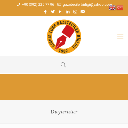
+90 (392) 225 77 96
gazetecilerbirligi@yahoo.com
Duyurular