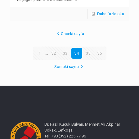
Daha fazla oku
Önceki sayfa
1
...
32
33
34
35
36
Sonraki sayfa
Dr. Fazıl Küçük Bulvarı, Mehmet Ali Akpınar
Sokak, Lefkoşa
Tel: +90 (392) 225 77 96