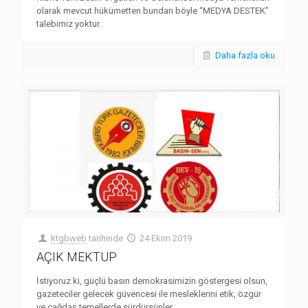
olarak mevcut hükümetten bundan böyle “MEDYA DESTEK”
talebimiz yoktur.
Daha fazla oku
ktgbweb
tarihinde
24 Ekim 2019
AÇIK MEKTUP
İstiyoruz ki, güçlü basın demokrasimizin göstergesi olsun,
gazeteciler gelecek güvencesi ile mesleklerini etik, özgür
ve çağdaş temellerde sürdürsünler.