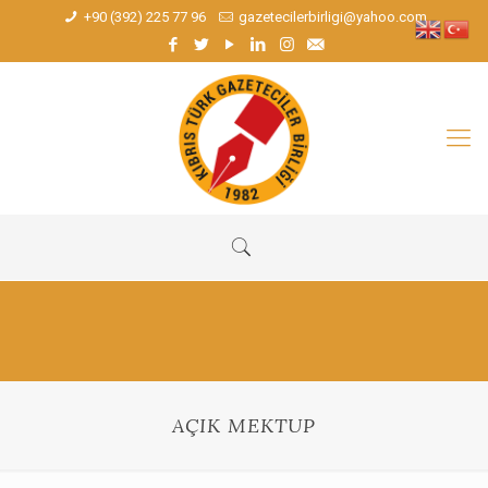
+90 (392) 225 77 96
gazetecilerbirligi@yahoo.com
AÇIK MEKTUP