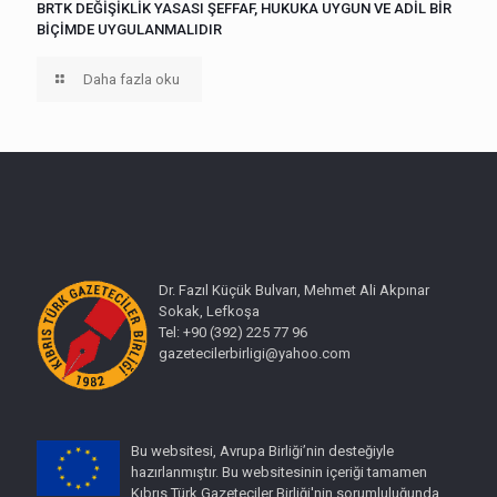
BRTK DEĞİŞİKLİK YASASI ŞEFFAF, HUKUKA UYGUN VE ADİL BİR
BİÇİMDE UYGULANMALIDIR
Daha fazla oku
Dr. Fazıl Küçük Bulvarı, Mehmet Ali Akpınar
Sokak, Lefkoşa
Tel: +90 (392) 225 77 96
gazetecilerbirligi@yahoo.com
Bu websitesi, Avrupa Birliği’nin desteğiyle
hazırlanmıştır. Bu websitesinin içeriği tamamen
Kıbrıs Türk Gazeteciler Birliği'nin sorumluluğunda