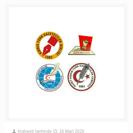
ktgbweb
tarihinde
26 Mart 2020