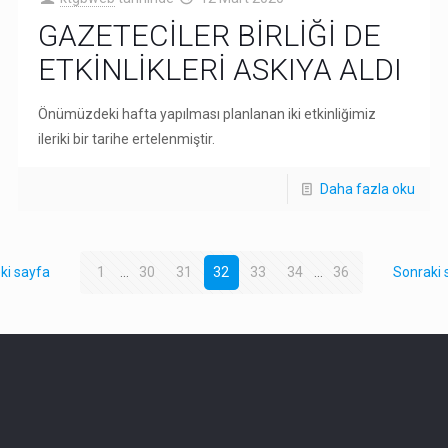
GAZETECİLER BİRLİĞİ DE
ETKİNLİKLERİ ASKIYA ALDI
Önümüzdeki hafta yapılması planlanan iki etkinliğimiz
ileriki bir tarihe ertelenmiştir.
Daha fazla oku
ki sayfa
1
...
30
31
32
33
34
...
36
Sonraki 