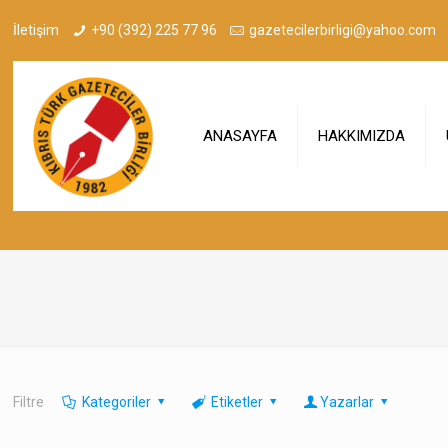
İletişim
+90 (392) 225 77 96
gazetecilerbirligi@yahoo.com
ANASAYFA
HAKKIMIZDA
Filtre
Kategoriler
Etiketler
Yazarlar