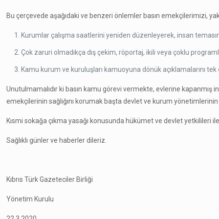
Bu çerçevede aşağıdaki ve benzeri önlemler basın emekçilerimizi, yak
Kurumlar çalışma saatlerini yeniden düzenleyerek, insan temasını 
Çok zaruri olmadıkça dış çekim, röportaj, ikili veya çoklu programla
Kamu kurum ve kuruluşları kamuoyuna dönük açıklamalarını tek elde
Unutulmamalıdır ki basın kamu görevi vermekte, evlerine kapanmış insanl
emekçilerinin sağlığını korumak başta devlet ve kurum yönetimlerinin 
Kısmi sokağa çıkma yasağı konusunda hükümet ve devlet yetkilileri ile
Sağlıklı günler ve haberler dileriz.
Kıbrıs Türk Gazeteciler Birliği
Yönetim Kurulu
22.3.2020