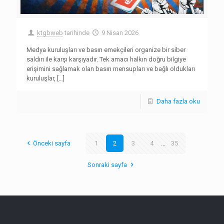
ktgbweb
tarihinde
9 Nisan 2026
Medya kuruluşları ve basın emekçileri organize bir siber
saldırı ile karşı karşıyadır. Tek amacı halkın doğru bilgiye
erişimini sağlamak olan basın mensupları ve bağlı oldukları
kuruluşlar,
[…]
Daha fazla oku
Önceki sayfa
1
2
3
4
...
35
Sonraki sayfa