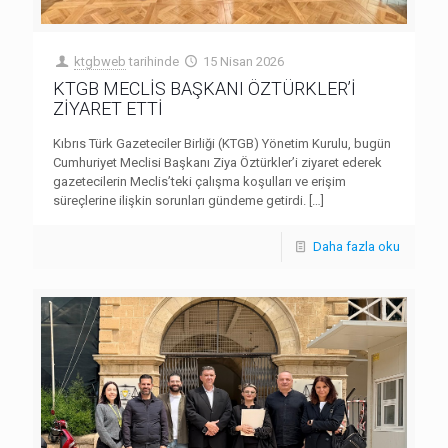
ktgbweb
tarihinde
15 Nisan 2026
KTGB MECLİS BAŞKANI ÖZTÜRKLER’İ
ZİYARET ETTİ
Kıbrıs Türk Gazeteciler Birliği (KTGB) Yönetim Kurulu, bugün
Cumhuriyet Meclisi Başkanı Ziya Öztürkler’i ziyaret ederek
gazetecilerin Meclis’teki çalışma koşulları ve erişim
süreçlerine ilişkin sorunları gündeme getirdi.
[…]
Daha fazla oku