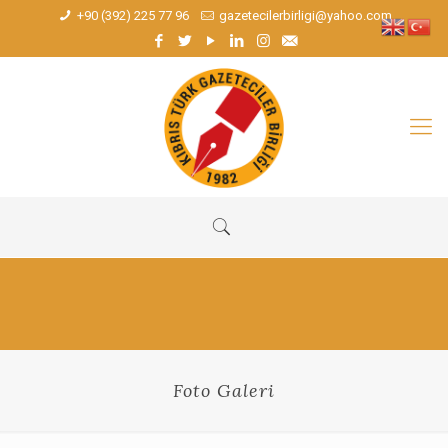
+90 (392) 225 77 96
gazetecilerbirligi@yahoo.com
Foto Galeri