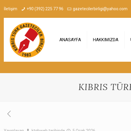
İletişim
+90 (392) 225 77 96
gazetecilerbirligi@yahoo.com
ANASAYFA
HAKKIMIZDA
KIBRIS TÜR
Yayınlayan
ktgbweb
tarihinde
5 Ocak 2026