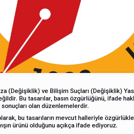
Değişiklik) ve Bilişim Suçları (Değişiklik) Yasa T
dir. Bu tasarılar, basın özgürlüğünü, ifade hakk
 sonuçları olan düzenlemelerdir.
larak, bu tasarıların mevcut halleriyle özgürlükle
layışın ürünü olduğunu açıkça ifade ediyoruz.