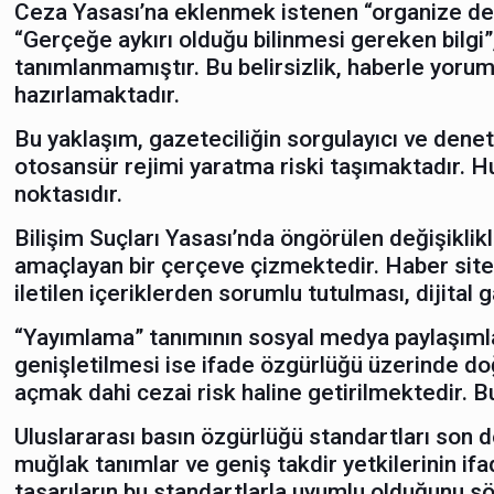
Ceza Yasası’na eklenmek istenen “organize deze
“Gerçeğe aykırı olduğu bilinmesi gereken bilgi
tanımlanmamıştır. Bu belirsizlik, haberle yorum
hazırlamaktadır.
Bu yaklaşım, gazeteciliğin sorgulayıcı ve denetl
otosansür rejimi yaratma riski taşımaktadır. H
noktasıdır.
Bilişim Suçları Yasası’nda öngörülen değişiklikle
amaçlayan bir çerçeve çizmektedir. Haber sitele
iletilen içeriklerden sorumlu tutulması, dijital 
“Yayımlama” tanımının sosyal medya paylaşımları
genişletilmesi ise ifade özgürlüğü üzerinde doğ
açmak dahi cezai risk haline getirilmektedir.
Uluslararası basın özgürlüğü standartları son der
muğlak tanımlar ve geniş takdir yetkilerinin i
tasarıların bu standartlarla uyumlu olduğunu 