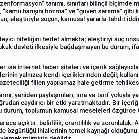
nformasyon” tanımı, sınırları bilinçli biçimde m
”, “kamu barışını bozma” ve “güven sarsma” gibi 
un, eleştiriyle suçun, kamusal yararla tehdit iddi
eyici niteliğini hedef almakta; eleştiriyi suç uns
ukuk devleti ilkesiyle bağdaşmayan bu durum, ifa
r ise internet haber siteleri ve içerik sağlayıcıla
rinin yalnızca kendi içeriklerinden değil; kulla
gazeteciliği fiilen yapılamaz hale getirme tehlike
nı, yeniden paylaşımları, ima ve tarif yoluyla y
rudan caydırıcı bir etki yaratmaktadır. Bir içer
 Bu durum, toplumun kamusal meseleleri özgürce t
ece açıktır: belirlilik, orantılılık ve zorunluluk
fade özgürlüğü ihlallerinin temel kaynağı olduğu
söylemek mümkün değildir.