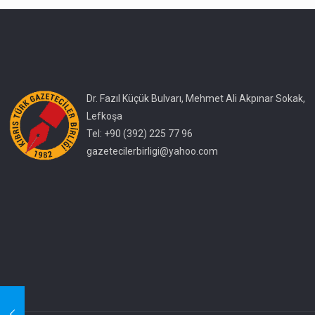
Dr. Fazıl Küçük Bulvarı, Mehmet Ali Akpınar Sokak,
Lefkoşa
Tel: +90 (392) 225 77 96
gazetecilerbirligi@yahoo.com