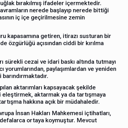
uğlak bırakılmış ifadeler içermektedir.
kavramların nerede başlayıp nerede bittiği
asının iç içe geçirilmesine zemin
uru kapasamına getiren, itirazı susturan bir
de özgürlüğü açısından ciddi bir kırılma
rı sürekli cezai ve idari baskı altında tutmayı
nıcı yorumlarından, paylaşımlardan ve yeniden
si barındırmaktadır.
apılan aktarımları kapsayacak şekilde
iği eleştirmek, aktarmak ya da tartışmaya
artışma hakkına açık bir müdahaledir.
. Avrupa İnsan Hakları Mahkemesi içtihatları,
nu defalarca ortaya koymuştur. Mevcut