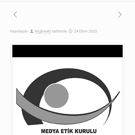
Yayınlayan
ktgbweb
tarihinde
24 Ekim 2023