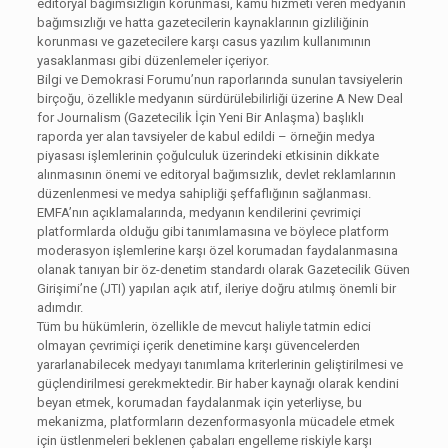
editoryal bağımsızlığın korunması, kamu hizmeti veren medyanın
bağımsızlığı ve hatta gazetecilerin kaynaklarının gizliliğinin
korunması ve gazetecilere karşı casus yazılım kullanımının
yasaklanması gibi düzenlemeler içeriyor.
Bilgi ve Demokrasi Forumu’nun raporlarında sunulan tavsiyelerin
birçoğu, özellikle medyanın sürdürülebilirliği üzerine A New Deal
for Journalism (Gazetecilik İçin Yeni Bir Anlaşma) başlıklı
raporda yer alan tavsiyeler de kabul edildi – örneğin medya
piyasası işlemlerinin çoğulculuk üzerindeki etkisinin dikkate
alınmasının önemi ve editoryal bağımsızlık, devlet reklamlarının
düzenlenmesi ve medya sahipliği şeffaflığının sağlanması.
EMFA’nın açıklamalarında, medyanın kendilerini çevrimiçi
platformlarda olduğu gibi tanımlamasına ve böylece platform
moderasyon işlemlerine karşı özel korumadan faydalanmasına
olanak tanıyan bir öz-denetim standardı olarak Gazetecilik Güven
Girişimi’ne (JTI) yapılan açık atıf, ileriye doğru atılmış önemli bir
adımdır.
Tüm bu hükümlerin, özellikle de mevcut haliyle tatmin edici
olmayan çevrimiçi içerik denetimine karşı güvencelerden
yararlanabilecek medyayı tanımlama kriterlerinin geliştirilmesi ve
güçlendirilmesi gerekmektedir. Bir haber kaynağı olarak kendini
beyan etmek, korumadan faydalanmak için yeterliyse, bu
mekanizma, platformların dezenformasyonla mücadele etmek
için üstlenmeleri beklenen çabaları engelleme riskiyle karşı