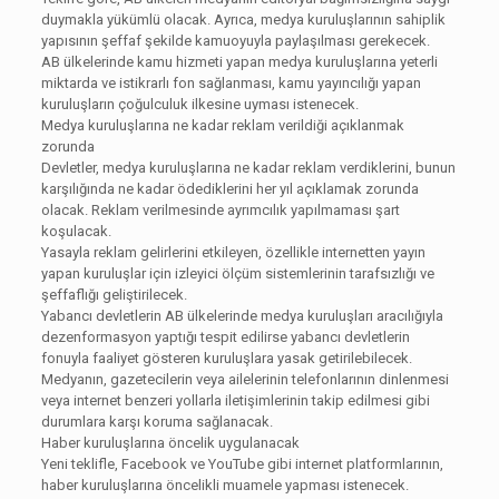
duymakla yükümlü olacak. Ayrıca, medya kuruluşlarının sahiplik
yapısının şeffaf şekilde kamuoyuyla paylaşılması gerekecek.
AB ülkelerinde kamu hizmeti yapan medya kuruluşlarına yeterli
miktarda ve istikrarlı fon sağlanması, kamu yayıncılığı yapan
kuruluşların çoğulculuk ilkesine uyması istenecek.
Medya kuruluşlarına ne kadar reklam verildiği açıklanmak
zorunda
Devletler, medya kuruluşlarına ne kadar reklam verdiklerini, bunun
karşılığında ne kadar ödediklerini her yıl açıklamak zorunda
olacak. Reklam verilmesinde ayrımcılık yapılmaması şart
koşulacak.
Yasayla reklam gelirlerini etkileyen, özellikle internetten yayın
yapan kuruluşlar için izleyici ölçüm sistemlerinin tarafsızlığı ve
şeffaflığı geliştirilecek.
Yabancı devletlerin AB ülkelerinde medya kuruluşları aracılığıyla
dezenformasyon yaptığı tespit edilirse yabancı devletlerin
fonuyla faaliyet gösteren kuruluşlara yasak getirilebilecek.
Medyanın, gazetecilerin veya ailelerinin telefonlarının dinlenmesi
veya internet benzeri yollarla iletişimlerinin takip edilmesi gibi
durumlara karşı koruma sağlanacak.
Haber kuruluşlarına öncelik uygulanacak
Yeni teklifle, Facebook ve YouTube gibi internet platformlarının,
haber kuruluşlarına öncelikli muamele yapması istenecek.