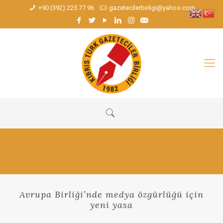
+90 (392) 225 77 96
gazetecilerbirligi@yahoo.com
Avrupa Birliği’nde medya özgürlüğü için
yeni yasa