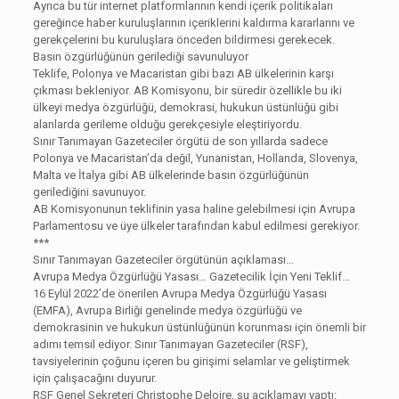
Ayrıca bu tür internet platformlarının kendi içerik politikaları
gereğince haber kuruluşlarının içeriklerini kaldırma kararlarını ve
gerekçelerini bu kuruluşlara önceden bildirmesi gerekecek.
Basın özgürlüğünün gerilediği savunuluyor
Teklife, Polonya ve Macaristan gibi bazı AB ülkelerinin karşı
çıkması bekleniyor. AB Komisyonu, bir süredir özellikle bu iki
ülkeyi medya özgürlüğü, demokrasi, hukukun üstünlüğü gibi
alanlarda gerileme olduğu gerekçesiyle eleştiriyordu.
Sınır Tanımayan Gazeteciler örgütü de son yıllarda sadece
Polonya ve Macaristan’da değil, Yunanistan, Hollanda, Slovenya,
Malta ve İtalya gibi AB ülkelerinde basın özgürlüğünün
gerilediğini savunuyor.
AB Komisyonunun teklifinin yasa haline gelebilmesi için Avrupa
Parlamentosu ve üye ülkeler tarafından kabul edilmesi gerekiyor.
***
Sınır Tanımayan Gazeteciler örgütünün açıklaması…
Avrupa Medya Özgürlüğü Yasası… Gazetecilik İçin Yeni Teklif…
16 Eylül 2022’de önerilen Avrupa Medya Özgürlüğü Yasası
(EMFA), Avrupa Birliği genelinde medya özgürlüğü ve
demokrasinin ve hukukun üstünlüğünün korunması için önemli bir
adımı temsil ediyor. Sınır Tanımayan Gazeteciler (RSF),
tavsiyelerinin çoğunu içeren bu girişimi selamlar ve geliştirmek
için çalışacağını duyurur.
RSF Genel Sekreteri Christophe Deloire, şu açıklamayı yaptı: