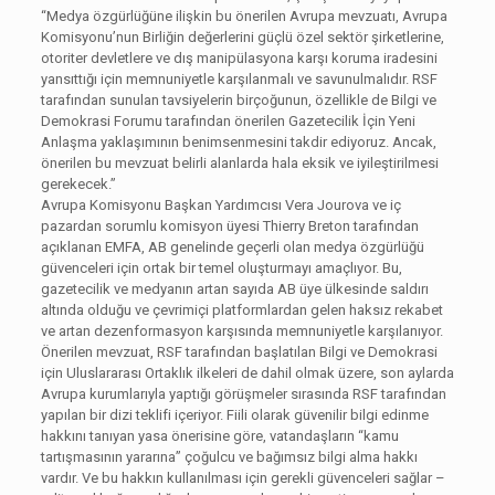
“Medya özgürlüğüne ilişkin bu önerilen Avrupa mevzuatı, Avrupa
Komisyonu’nun Birliğin değerlerini güçlü özel sektör şirketlerine,
otoriter devletlere ve dış manipülasyona karşı koruma iradesini
yansıttığı için memnuniyetle karşılanmalı ve savunulmalıdır. RSF
tarafından sunulan tavsiyelerin birçoğunun, özellikle de Bilgi ve
Demokrasi Forumu tarafından önerilen Gazetecilik İçin Yeni
Anlaşma yaklaşımının benimsenmesini takdir ediyoruz. Ancak,
önerilen bu mevzuat belirli alanlarda hala eksik ve iyileştirilmesi
gerekecek.”
Avrupa Komisyonu Başkan Yardımcısı Vera Jourova ve iç
pazardan sorumlu komisyon üyesi Thierry Breton tarafından
açıklanan EMFA, AB genelinde geçerli olan medya özgürlüğü
güvenceleri için ortak bir temel oluşturmayı amaçlıyor. Bu,
gazetecilik ve medyanın artan sayıda AB üye ülkesinde saldırı
altında olduğu ve çevrimiçi platformlardan gelen haksız rekabet
ve artan dezenformasyon karşısında memnuniyetle karşılanıyor.
Önerilen mevzuat, RSF tarafından başlatılan Bilgi ve Demokrasi
için Uluslararası Ortaklık ilkeleri de dahil olmak üzere, son aylarda
Avrupa kurumlarıyla yaptığı görüşmeler sırasında RSF tarafından
yapılan bir dizi teklifi içeriyor. Fiili olarak güvenilir bilgi edinme
hakkını tanıyan yasa önerisine göre, vatandaşların “kamu
tartışmasının yararına” çoğulcu ve bağımsız bilgi alma hakkı
vardır. Ve bu hakkın kullanılması için gerekli güvenceleri sağlar –