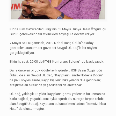
Kıbrıs Türk Gazeteciler Birliği’nin, “3 Mayıs Dünya Basın Özgürlüğü
Günü” çerçevesindeki etkinlikleri söyleşi ile devam ediyor…
7 Mayıs Salı akşamında, 2019 Nobel Barış Ödülü’ne aday
gösterilen araştırmacı-gazeteci Sevgül Uludağ’la bir söyleşi
gerçekleştiriliyor.
Etkinlik, saat: 20:00’de KTGB Konferans Salonu’nda başlayacak.
Daha önceleri birçok ödüle layık görülen, RSF Basın Özgürlüğü
Ödülü de alan Sevgül Uludağ, “Kayıpların İzinde Nobel’e Doğru”
başlıklı söyleşisinde, kayıp kişilerin hikayelerini dile getirirken;
araştırmaları sırasında yaşadıklarını da anlatacak.
Uludağ, yaklaşık 18 yıldır, kayıpların gömü yerlerinin bulunmasına
katkı sağladı, yaşadıklarını öyküleştirdi. Bu süreçte birçok tehdit
alan Sevgül Uludağ, kayıpların bulunabilmesi adına “İsimsiz İhbar
Hattı” da oluşturmuştur.