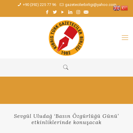
+90 (392) 225 77 96
gazetecilerbirligi@yahoo.com
Sevgül Uludağ ‘Basın Özgürlüğü Günü’
etkinliklerinde konuşacak