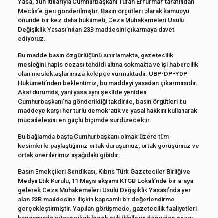
Yasa, dün itibarıyla Cumhurbaşkanı Tufan Erhürman tarafından
Meclis’e geri gönderilmiştir. Basın örgütleri olarak kamuoyu
önünde bir kez daha hükümeti, Ceza Muhakemeleri Usulü
Değişiklik Yasası’ndan 23B maddesini çıkarmaya davet
ediyoruz.
Bu madde basın özgürlüğünü sınırlamakta, gazetecilik
mesleğini hapis cezası tehdidi altına sokmakta ve işi habercilik
olan meslektaşlarımıza kelepçe vurmaktadır. UBP-DP-YDP
Hükümeti’nden beklentimiz, bu maddeyi yasadan çıkarmasıdır.
Aksi durumda, yani yasa aynı şekilde yeniden
Cumhurbaşkanı’na gönderildiği takdirde, basın örgütleri bu
maddeye karşı her türlü demokratik ve yasal hakkını kullanarak
mücadelesini en güçlü biçimde sürdürecektir.
Bu bağlamda başta Cumhurbaşkanı olmak üzere tüm
kesimlerle paylaştığımız ortak duruşumuz, ortak görüşümüz ve
ortak önerilerimiz aşağıdaki gibidir:
Basın Emekçileri Sendikası, Kıbrıs Türk Gazeteciler Birliği ve
Medya Etik Kurulu, 11 Mayıs akşamı KTGB Lokali’nde bir araya
gelerek Ceza Muhakemeleri Usulü Değişiklik Yasası’nda yer
alan 23B maddesine ilişkin kapsamlı bir değerlendirme
gerçekleştirmiştir. Yapılan görüşmede, gazetecilik faaliyetleri
kapsamında ortaya çıkabilecek etik ihlallerin doğrudan cezai