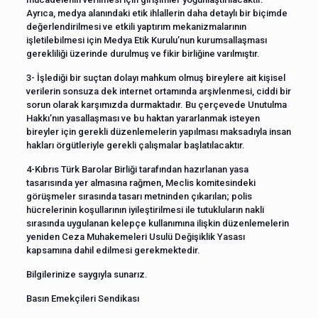
Ayrıca, medya alanındaki etik ihlallerin daha detaylı bir biçimde
değerlendirilmesi ve etkili yaptırım mekanizmalarının
işletilebilmesi için Medya Etik Kurulu’nun kurumsallaşması
gerekliliği üzerinde durulmuş ve fikir birliğine varılmıştır.
3- İşlediği bir suçtan dolayı mahkum olmuş bireylere ait kişisel
verilerin sonsuza dek internet ortamında arşivlenmesi, ciddi bir
sorun olarak karşımızda durmaktadır. Bu çerçevede Unutulma
Hakkı’nın yasallaşması ve bu haktan yararlanmak isteyen
bireyler için gerekli düzenlemelerin yapılması maksadıyla insan
hakları örgütleriyle gerekli çalışmalar başlatılacaktır.
4-Kıbrıs Türk Barolar Birliği tarafından hazırlanan yasa
tasarısında yer almasına rağmen, Meclis komitesindeki
görüşmeler sırasında tasarı metninden çıkarılan; polis
hücrelerinin koşullarının iyileştirilmesi ile tutukluların nakli
sırasında uygulanan kelepçe kullanımına ilişkin düzenlemelerin
yeniden Ceza Muhakemeleri Usulü Değişiklik Yasası
kapsamına dahil edilmesi gerekmektedir.
Bilgilerinize saygıyla sunarız.
Basın Emekçileri Sendikası