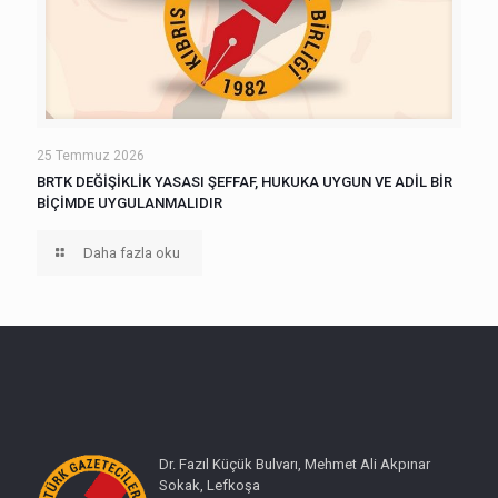
25 Temmuz 2026
BRTK DEĞİŞİKLİK YASASI ŞEFFAF, HUKUKA UYGUN VE ADİL BİR
BİÇİMDE UYGULANMALIDIR
Daha fazla oku
Dr. Fazıl Küçük Bulvarı, Mehmet Ali Akpınar
Sokak, Lefkoşa