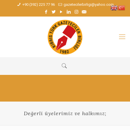
+90 (392) 225 77 96
gazetecilerbirligi@yahoo.com
Değerli üyelerimiz ve halkımız;