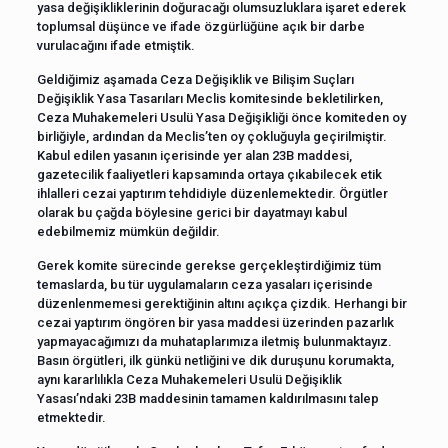
yasa değişikliklerinin doğuracağı olumsuzluklara işaret ederek
toplumsal düşünce ve ifade özgürlüğüne açık bir darbe
vurulacağını ifade etmiştik.
Geldiğimiz aşamada Ceza Değişiklik ve Bilişim Suçları
Değişiklik Yasa Tasarıları Meclis komitesinde bekletilirken,
Ceza Muhakemeleri Usulü Yasa Değişikliği önce komiteden oy
birliğiyle, ardından da Meclis’ten oy çokluğuyla geçirilmiştir.
Kabul edilen yasanın içerisinde yer alan 23B maddesi,
gazetecilik faaliyetleri kapsamında ortaya çıkabilecek etik
ihlalleri cezai yaptırım tehdidiyle düzenlemektedir. Örgütler
olarak bu çağda böylesine gerici bir dayatmayı kabul
edebilmemiz mümkün değildir.
Gerek komite sürecinde gerekse gerçekleştirdiğimiz tüm
temaslarda, bu tür uygulamaların ceza yasaları içerisinde
düzenlenmemesi gerektiğinin altını açıkça çizdik. Herhangi bir
cezai yaptırım öngören bir yasa maddesi üzerinden pazarlık
yapmayacağımızı da muhataplarımıza iletmiş bulunmaktayız.
Basın örgütleri, ilk günkü netliğini ve dik duruşunu korumakta,
aynı kararlılıkla Ceza Muhakemeleri Usulü Değişiklik
Yasası’ndaki 23B maddesinin tamamen kaldırılmasını talep
etmektedir.