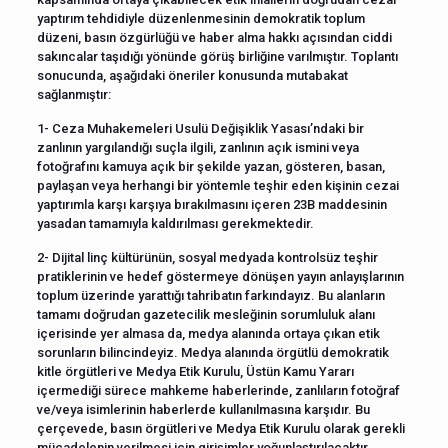
yaptırım tehdidiyle düzenlenmesinin demokratik toplum
düzeni, basın özgürlüğü ve haber alma hakkı açısından ciddi
sakıncalar taşıdığı yönünde görüş birliğine varılmıştır. Toplantı
sonucunda, aşağıdaki öneriler konusunda mutabakat
sağlanmıştır:
1- Ceza Muhakemeleri Usulü Değişiklik Yasası’ndaki bir
zanlının yargılandığı suçla ilgili, zanlının açık ismini veya
fotoğrafını kamuya açık bir şekilde yazan, gösteren, basan,
paylaşan veya herhangi bir yöntemle teşhir eden kişinin cezai
yaptırımla karşı karşıya bırakılmasını içeren 23B maddesinin
yasadan tamamıyla kaldırılması gerekmektedir.
2- Dijital linç kültürünün, sosyal medyada kontrolsüz teşhir
pratiklerinin ve hedef göstermeye dönüşen yayın anlayışlarının
toplum üzerinde yarattığı tahribatın farkındayız. Bu alanların
tamamı doğrudan gazetecilik mesleğinin sorumluluk alanı
içerisinde yer almasa da, medya alanında ortaya çıkan etik
sorunların bilincindeyiz. Medya alanında örgütlü demokratik
kitle örgütleri ve Medya Etik Kurulu, Üstün Kamu Yararı
içermediği sürece mahkeme haberlerinde, zanlıların fotoğraf
ve/veya isimlerinin haberlerde kullanılmasına karşıdır. Bu
çerçevede, basın örgütleri ve Medya Etik Kurulu olarak gerekli
mücadelenin verilmesi için girişimler yoğunlaştırılacaktır.