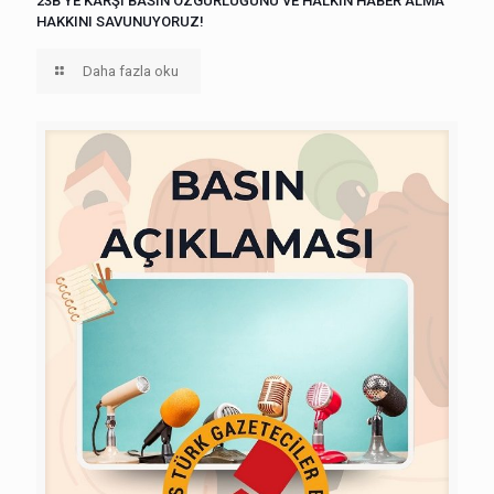
23B’YE KARŞI BASIN ÖZGÜRLÜĞÜNÜ VE HALKIN HABER ALMA
HAKKINI SAVUNUYORUZ!
Daha fazla oku