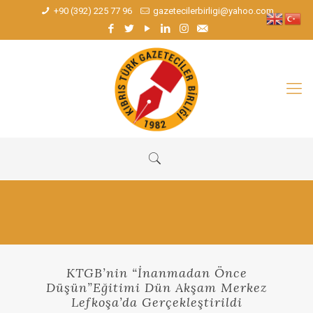
+90 (392) 225 77 96
gazetecilerbirligi@yahoo.com
KTGB’nin “İnanmadan Önce
Düşün”Eğitimi Dün Akşam Merkez
Lefkoşa’da Gerçekleştirildi