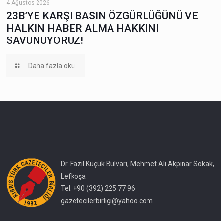
4 Ağustos 2026
23B’YE KARŞI BASIN ÖZGÜRLÜĞÜNÜ VE
HALKIN HABER ALMA HAKKINI
SAVUNUYORUZ!
Daha fazla oku
Dr. Fazıl Küçük Bulvarı, Mehmet Ali Akpınar Sokak,
Lefkoşa
Tel: +90 (392) 225 77 96
gazetecilerbirligi@yahoo.com