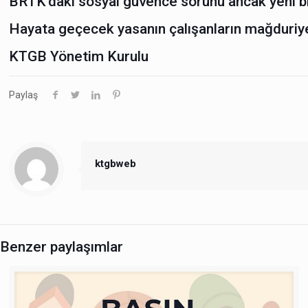
BRTK’daki sosyal güvence sorunu ancak yeni bir
Hayata geçecek yasanın çalışanların mağduriyet
KTGB Yönetim Kurulu
Paylaş
ktgbweb
Benzer paylaşımlar