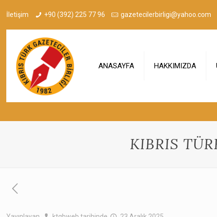
İletişim
+90 (392) 225 77 96
gazetecilerbirligi@yahoo.com
ANASAYFA
HAKKIMIZDA
KIBRIS TÜR
Yayınlayan
ktgbweb
tarihinde
23 Aralık 2025