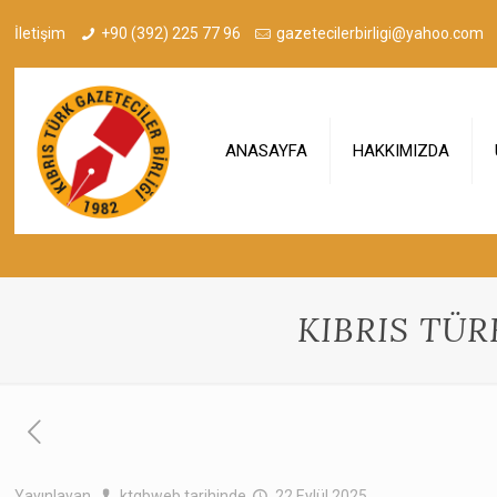
İletişim
+90 (392) 225 77 96
gazetecilerbirligi@yahoo.com
ANASAYFA
HAKKIMIZDA
KIBRIS TÜR
Yayınlayan
ktgbweb
tarihinde
22 Eylül 2025