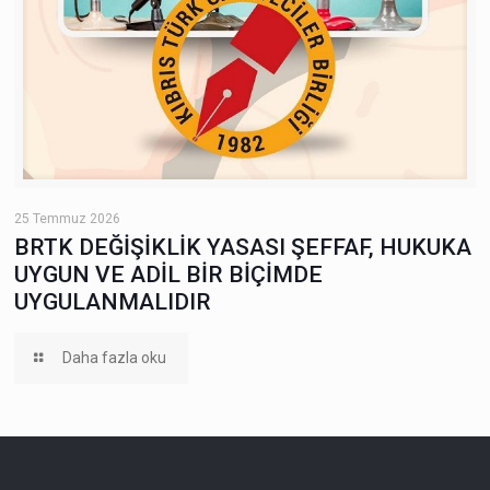
25 Temmuz 2026
BRTK DEĞİŞİKLİK YASASI ŞEFFAF, HUKUKA
UYGUN VE ADİL BİR BİÇİMDE
UYGULANMALIDIR
Daha fazla oku