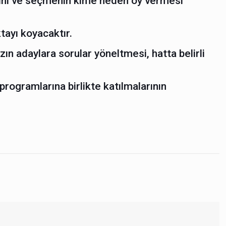
larını ve seçmenin kime neden oy vermesi
tayı koyacaktır.
n adaylara sorular yöneltmesi, hatta belirli
programlarına birlikte katılmalarının