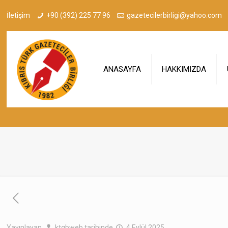
İletişim
+90 (392) 225 77 96
gazetecilerbirligi@yahoo.com
ANASAYFA
HAKKIMIZDA
Yayınlayan
ktgbweb
tarihinde
4 Eylül 2025