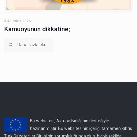
3 Ağustos 2026
Kamuoyunun dikkatine;
Daha fazla oku
Bu websitesi, Avrupa Birliği’nin desteğiyle
hazırlanmıştır. Bu websitesinin içeriği tamamen Kıbrıs
Türk Gazeteciler Birliği'nin sorumluluğunda olup, hiçbir şekilde