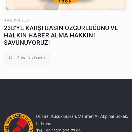
4 Ağustos 2026
23B’YE KARŞI BASIN ÖZGÜRLÜĞÜNÜ VE
HALKIN HABER ALMA HAKKINI
SAVUNUYORUZ!
Daha fazla oku
Dr. Fazıl Küçük Bulvarı, Mehmet Ali Akpınar Sokak,
Lefkoşa
Tel: +90 (392) 225 77 96