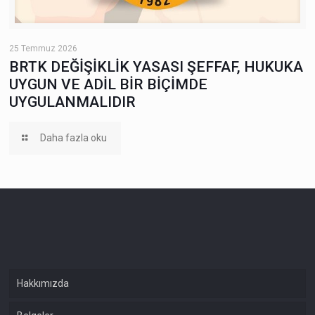
25 Temmuz 2026
BRTK DEĞİŞİKLİK YASASI ŞEFFAF, HUKUKA
UYGUN VE ADİL BİR BİÇİMDE
UYGULANMALIDIR
Daha fazla oku
Hakkımızda