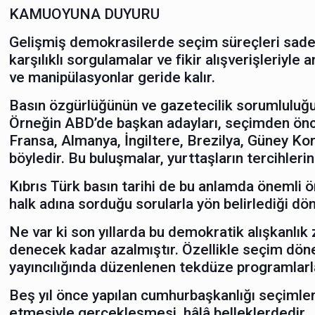
KAMUOYUNA DUYURU
Gelişmiş demokrasilerde seçim süreçleri sadec
karşılıklı sorgulamalar ve fikir alışverişleriyl
ve manipülasyonlar geride kalır.
Basın özgürlüğünün ve gazetecilik sorumluluğu
Örneğin ABD’de başkan adayları, seçimden önce
Fransa, Almanya, İngiltere, Brezilya, Güney Kor
böyledir. Bu buluşmalar, yurttaşların tercihlerin
Kıbrıs Türk basın tarihi de bu anlamda önemli ör
halk adına sorduğu sorularla yön belirlediği dö
Ne var ki son yıllarda bu demokratik alışkanlık 
denecek kadar azalmıştır. Özellikle seçim dön
yayıncılığında düzenlenen tekdüze programlarla 
Beş yıl önce yapılan cumhurbaşkanlığı seçimleri
etmesiyle gerçekleşmesi, hâlâ belleklerdedir.