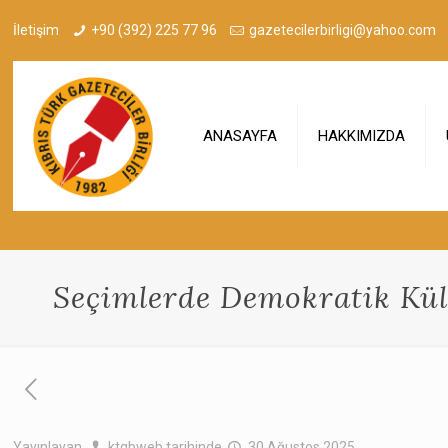
İletişim
+90 (392) 225 77 96
gazetecilerbirligi@yahoo.com
ANASAYFA
HAKKIMIZDA
Seçimlerde Demokratik Kül
Yayınlayan
ktgbweb
tarihinde
30 Ağustos 2025