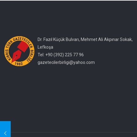
Dr. Fazıl Küçük Bulvarı, Mehmet Ali Akpınar Sokak,
Lefkoşa
Tel: +90 (392) 225 77 96
gazetecilerbirligi@yahoo.com