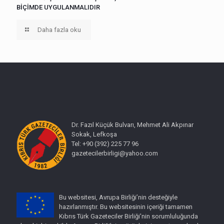
BİÇİMDE UYGULANMALIDIR
Daha fazla oku
Dr. Fazıl Küçük Bulvarı, Mehmet Ali Akpınar
Sokak, Lefkoşa
Tel: +90 (392) 225 77 96
gazetecilerbirligi@yahoo.com
Bu websitesi, Avrupa Birliği’nin desteğiyle
hazırlanmıştır. Bu websitesinin içeriği tamamen
Kıbrıs Türk Gazeteciler Birliği'nin sorumluluğunda