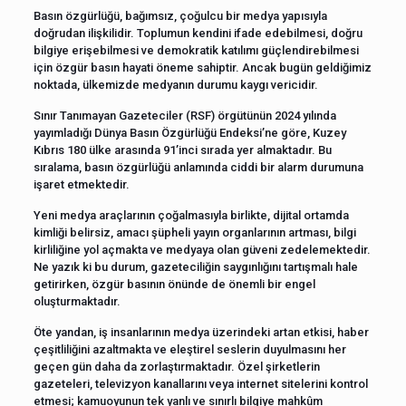
Basın özgürlüğü, bağımsız, çoğulcu bir medya yapısıyla
doğrudan ilişkilidir. Toplumun kendini ifade edebilmesi, doğru
bilgiye erişebilmesi ve demokratik katılımı güçlendirebilmesi
için özgür basın hayati öneme sahiptir. Ancak bugün geldiğimiz
noktada, ülkemizde medyanın durumu kaygı vericidir.
Sınır Tanımayan Gazeteciler (RSF) örgütünün 2024 yılında
yayımladığı Dünya Basın Özgürlüğü Endeksi’ne göre, Kuzey
Kıbrıs 180 ülke arasında 91’inci sırada yer almaktadır. Bu
sıralama, basın özgürlüğü anlamında ciddi bir alarm durumuna
işaret etmektedir.
Yeni medya araçlarının çoğalmasıyla birlikte, dijital ortamda
kimliği belirsiz, amacı şüpheli yayın organlarının artması, bilgi
kirliliğine yol açmakta ve medyaya olan güveni zedelemektedir.
Ne yazık ki bu durum, gazeteciliğin saygınlığını tartışmalı hale
getirirken, özgür basının önünde de önemli bir engel
oluşturmaktadır.
Öte yandan, iş insanlarının medya üzerindeki artan etkisi, haber
çeşitliliğini azaltmakta ve eleştirel seslerin duyulmasını her
geçen gün daha da zorlaştırmaktadır. Özel şirketlerin
gazeteleri, televizyon kanallarını veya internet sitelerini kontrol
etmesi; kamuoyunun tek yanlı ve sınırlı bilgiye mahkûm