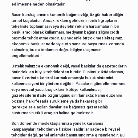
edilmesine neden olmaktadır.
Basın kuruluşlarının ekonomik bağımsızlığı, özgür haberciliğin
temel koşuludur. Ancak reklam gelirlerinin belirli grupların
tekelinde toplanması veya devletin reklam harcamalarını bir
baskı aracı olarak kullanması, medyanın bağımsızlığını ciddi
biçimde tehdit etmektedir. Bu nedenle birçok meslektaşımız,
ekonomik baskılar nedeniyle oto sansüre başvurmak zorunda
kalmakta, bu da toplumun doğru bilgiye ulaşmasını
engellemektedir.
Üstelik yalnızca ekonomik değil, yasal baskılar da gazetecilerin
önündeki en büyük tehditlerden biridir. Günümüz iktidarlarının,
basın üzerinde kontrol kurmak amacıyla hukuk sistemini
kullanması yeni bir yöntem değildir. Yasaların güncellenmemesi
veya mevcut yasal boşlukların kötüye kullanılması,
gazetecilerin ifade özgürlüğünü sınırlamakta; kamu düzenini
bozma, halkı fesada sürükleme ya da hakaret gibi
gerekçelerle açılan davalar ise bağımsız gazeteciliği
susturmanın etkili araçları haline gelmektedir.
Son dönemde meslektaşlarımıza yönelik karalama
kampanyaları, tehditler ve fiziksel saldırılar sadece bireysel
tehditler değil, genel anlamda basını sindirme girişimleridir. Bu