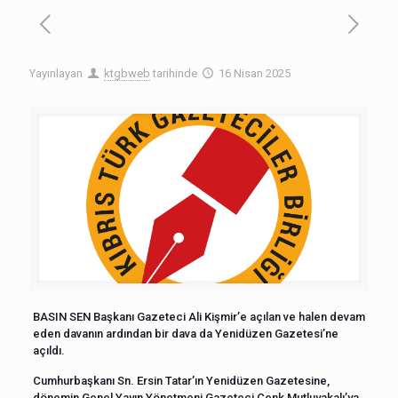
Yayınlayan
ktgbweb
tarihinde
16 Nisan 2025
BASIN SEN Başkanı Gazeteci Ali Kişmir’e açılan ve halen devam
eden davanın ardından bir dava da Yenidüzen Gazetesi’ne
açıldı.
Cumhurbaşkanı Sn. Ersin Tatar’ın Yenidüzen Gazetesine,
dönemin Genel Yayın Yönetmeni Gazeteci Cenk Mutluyakalı’ya