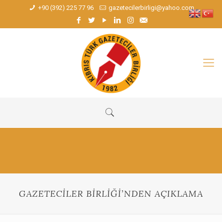
+90 (392) 225 77 96
gazetecilerbirligi@yahoo.com
GAZETECİLER BİRLİĞİ’NDEN AÇIKLAMA