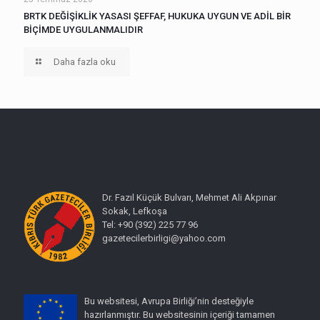
BRTK DEĞİŞİKLİK YASASI ŞEFFAF, HUKUKA UYGUN VE ADİL BİR
BİÇİMDE UYGULANMALIDIR
Daha fazla oku
Dr. Fazıl Küçük Bulvarı, Mehmet Ali Akpınar
Sokak, Lefkoşa
Tel: +90 (392) 225 77 96
gazetecilerbirligi@yahoo.com
Bu websitesi, Avrupa Birliği’nin desteğiyle
hazırlanmıştır. Bu websitesinin içeriği tamamen