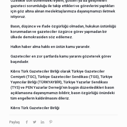
Özellikle son dönemdeki eylem, gösteri ya da gelişmeleri
gazeteci sorumluluğu ile takip ettikleri ve görevlerini yaptıkları
için göz altına alınan meslektaşlarımıza dayanışmamızı iletmek
istiyoruz.
Basın, düşünce ve ifade özgürlüğü olmadan, hukukun üstünlüğü
korunmadan ve gazeteciler özgürce görev yapmadan bir
ülkede demokrasiden söz edilemez.
Halkın haber alma hakkı en üstün kamu yararıdır.
Gazeteciler en zor şartlarda kamu yararını gözeterek görev
başındadır.
Kıbrıs Türk Gazeteciler Birliği olarak Türkiye Gazeteciler
Cemiyeti (TGC), Türkiye Gazeteciler Sendikası (TGS), Türkiye
Yayıncılar Birliği (TÜRKYAYBİR), Türkiye Yazarlar Sendikası
(TYS) ve PEN Yazarlar Derneği’nin bugün düzenledikleri basın
açıklamasına dayanışmamızı bildirir, basın özgürlüğü önündeki
tüm engellerin kaldırılmasını dileriz.
Kıbrıs Türk Gazeteciler Birliği
Paylaş