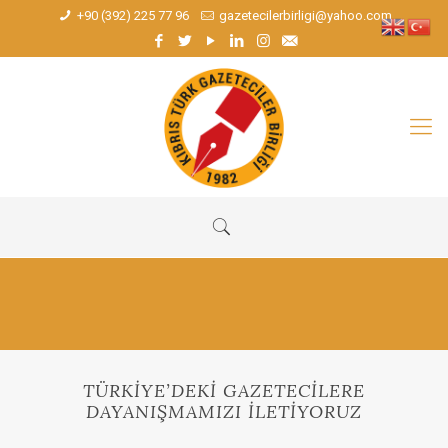
+90 (392) 225 77 96
gazetecilerbirligi@yahoo.com
TÜRKİYE’DEKİ GAZETECİLERE
DAYANIŞMAMIZI İLETİYORUZ