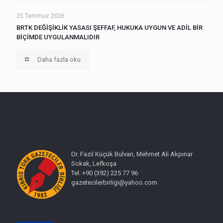
25 Temmuz 2026
BRTK DEĞİŞİKLİK YASASI ŞEFFAF, HUKUKA UYGUN VE ADİL BİR
BİÇİMDE UYGULANMALIDIR
Daha fazla oku
Dr. Fazıl Küçük Bulvarı, Mehmet Ali Akpınar
Sokak, Lefkoşa
Tel: +90 (392) 225 77 96
gazetecilerbirligi@yahoo.com