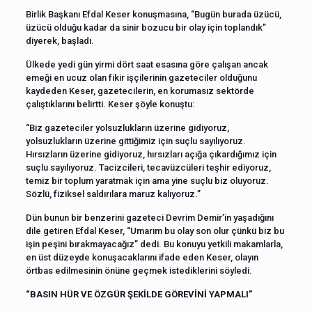
Birlik Başkanı Efdal Keser konuşmasına, “Bugün burada üzücü,
üzücü olduğu kadar da sinir bozucu bir olay için toplandık”
diyerek, başladı.
Ülkede yedi gün yirmi dört saat esasına göre çalışan ancak
emeği en ucuz olan fikir işçilerinin gazeteciler olduğunu
kaydeden Keser, gazetecilerin, en korumasız sektörde
çalıştıklarını belirtti. Keser şöyle konuştu:
“Biz gazeteciler yolsuzlukların üzerine gidiyoruz,
yolsuzlukların üzerine gittiğimiz için suçlu sayılıyoruz.
Hırsızların üzerine gidiyoruz, hırsızları açığa çıkardığımız için
suçlu sayılıyoruz. Tacizcileri, tecavüzcüleri teşhir ediyoruz,
temiz bir toplum yaratmak için ama yine suçlu biz oluyoruz.
Sözlü, fiziksel saldırılara maruz kalıyoruz.”
Dün bunun bir benzerini gazeteci Devrim Demir’in yaşadığını
dile getiren Efdal Keser, “Umarım bu olay son olur çünkü biz bu
işin peşini bırakmayacağız” dedi. Bu konuyu yetkili makamlarla,
en üst düzeyde konuşacaklarını ifade eden Keser, olayın
örtbas edilmesinin önüne geçmek istediklerini söyledi.
“BASIN HÜR VE ÖZGÜR ŞEKİLDE GÖREVİNİ YAPMALI”