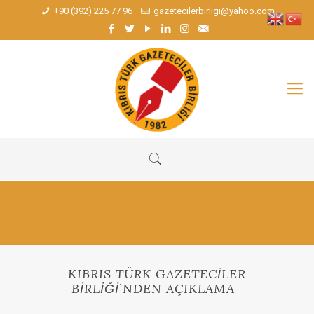
+90 (392) 225 77 96
gazetecilerbirligi@yahoo.com
KIBRIS TÜRK GAZETECİLER
BİRLİĞİ’NDEN AÇIKLAMA