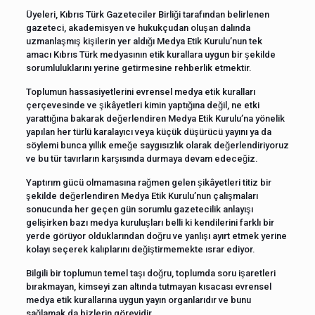
Üyeleri, Kıbrıs Türk Gazeteciler Birliği tarafından belirlenen
gazeteci, akademisyen ve hukukçudan oluşan dalında
uzmanlaşmış kişilerin yer aldığı Medya Etik Kurulu’nun tek
amacı Kıbrıs Türk medyasının etik kurallara uygun bir şekilde
sorumluluklarını yerine getirmesine rehberlik etmektir.
Toplumun hassasiyetlerini evrensel medya etik kuralları
çerçevesinde ve şikâyetleri kimin yaptığına değil, ne etki
yarattığına bakarak değerlendiren Medya Etik Kurulu’na yönelik
yapılan her türlü karalayıcı veya küçük düşürücü yayını ya da
söylemi bunca yıllık emeğe saygısızlık olarak değerlendiriyoruz
ve bu tür tavırların karşısında durmaya devam edeceğiz.
Yaptırım gücü olmamasına rağmen gelen şikâyetleri titiz bir
şekilde değerlendiren Medya Etik Kurulu’nun çalışmaları
sonucunda her geçen gün sorumlu gazetecilik anlayışı
gelişirken bazı medya kuruluşları belli ki kendilerini farklı bir
yerde görüyor olduklarından doğru ve yanlışı ayırt etmek yerine
kolayı seçerek kalıplarını değiştirmemekte ısrar ediyor.
Bilgili bir toplumun temel taşı doğru, toplumda soru işaretleri
bırakmayan, kimseyi zan altında tutmayan kısacası evrensel
medya etik kurallarına uygun yayın organlarıdır ve bunu
sağlamak da bizlerin görevidir.