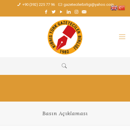
+90 (392) 225 77 96
gazetecilerbirligi@yahoo.com
Basın Açıklaması