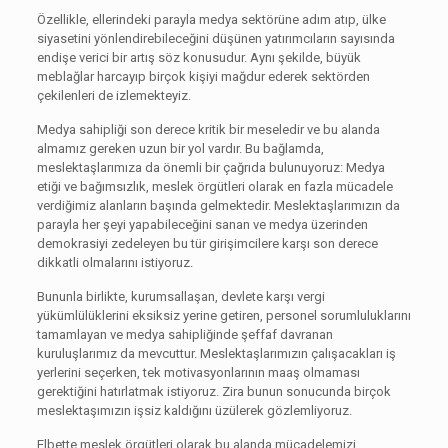
Özellikle, ellerindeki parayla medya sektörüne adım atıp, ülke
siyasetini yönlendirebileceğini düşünen yatırımcıların sayısında
endişe verici bir artış söz konusudur. Aynı şekilde, büyük
meblağlar harcayıp birçok kişiyi mağdur ederek sektörden
çekilenleri de izlemekteyiz.
Medya sahipliği son derece kritik bir meseledir ve bu alanda
almamız gereken uzun bir yol vardır. Bu bağlamda,
meslektaşlarımıza da önemli bir çağrıda bulunuyoruz: Medya
etiği ve bağımsızlık, meslek örgütleri olarak en fazla mücadele
verdiğimiz alanların başında gelmektedir. Meslektaşlarımızın da
parayla her şeyi yapabileceğini sanan ve medya üzerinden
demokrasiyi zedeleyen bu tür girişimcilere karşı son derece
dikkatli olmalarını istiyoruz.
Bununla birlikte, kurumsallaşan, devlete karşı vergi
yükümlülüklerini eksiksiz yerine getiren, personel sorumluluklarını
tamamlayan ve medya sahipliğinde şeffaf davranan
kuruluşlarımız da mevcuttur. Meslektaşlarımızın çalışacakları iş
yerlerini seçerken, tek motivasyonlarının maaş olmaması
gerektiğini hatırlatmak istiyoruz. Zira bunun sonucunda birçok
meslektaşımızın işsiz kaldığını üzülerek gözlemliyoruz.
Elbette meslek örgütleri olarak bu alanda mücadelemizi