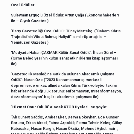
Özel Ödüller
Süleyman Ergüçlü Özel Ödülü: Artun Çağa (Ekonomi haberleri
ile – Gıynık Gazetesi)
‘Barış Gazeteciliği Özel Ödülü’: Tünay Mertekçi (“Babam Kıbrıs
Trajedisi’nin Vücut Bulmuş Haliydi” isimli röportajı ile –
Yenidüzen Gazetesi)
‘Medyada Hakan ÇAKMAK Kültür Sanat Ödülü’: İhsan Gürel –
(Girne Belediyesi’nin kültür sanat etkinliklerini kitaplaştırması
ile)
‘Gazetecilik Mesleğine Katkıda Bulunan Akademik Çalışma
Ödülü’: Nuran Öze (“2023 Kahramanmaraş merkezli
depremlerde enkaz altında kalan Kıbrıs Türk voleybol takımı
haberlerinde doğruluk sorunu: enformasyon, misenformasyon,
dezenformasyon” başlıklı akademik çalışması ile)
‘Hizmet Onur Ödülü’ alacak KTGB üyeleri ise şöyle:
“Ali Cüneyt Sağdıç, Amber Eker, Derya Bökeyhan, Ece Günser
Borucu, Erkan Aksel, Fatma Arpalıklı, Fatma Tahsin Keleş, Gülay
Kabasakal, Hasan Kargılı, Hasan Öksüz, Mehmet Aykut İncirli,