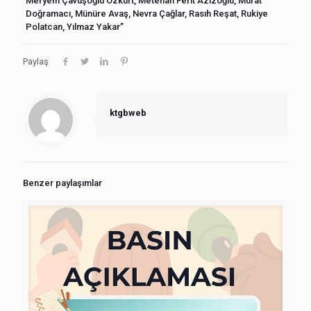
Meryem Çavuşoğlu Özkurt, Metehan Ferit Azizoğlu, Murat
Doğramacı, Münüre Avaş, Nevra Çağlar, Rasıh Reşat, Rukiye
Polatcan, Yılmaz Yakar”
Paylaş
ktgbweb
Benzer paylaşımlar