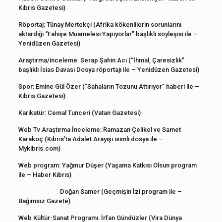
Kıbrıs Gazetesi)
Röportaj: Tünay Mertekçi (Afrika kökenlilerin sorunlarını
aktardığı “Fahişe Muamelesi Yapıyorlar” başlıklı söyleşisi ile –
Yenidüzen Gazetesi)
Araştırma/inceleme: Serap Şahin Acı (“İhmal, Çaresizlik”
başlıklı İsias Davası Dosya röportajı ile – Yenidüzen Gazetesi)
Spor: Emine Gül Özer (“Sahaların Tozunu Attırıyor” haberi ile –
Kıbrıs Gazetesi)
Karikatür: Cemal Tunceri (Vatan Gazetesi)
Web Tv Araştırma İnceleme: Ramazan Çelikel ve Samet
Karakoç (Kıbrıs’ta Adalet Arayışı isimli dosya ile –
Mykibris.com)
Web program: Yağmur Düşer (Yaşama Katkısı Olsun program
ile – Haber Kıbrıs)
Doğan Samer (Geçmişin İzi program ile –
Bağımsız Gazete)
Web Kültür-Sanat Programı: İrfan Gündüzler (Vira Dünya