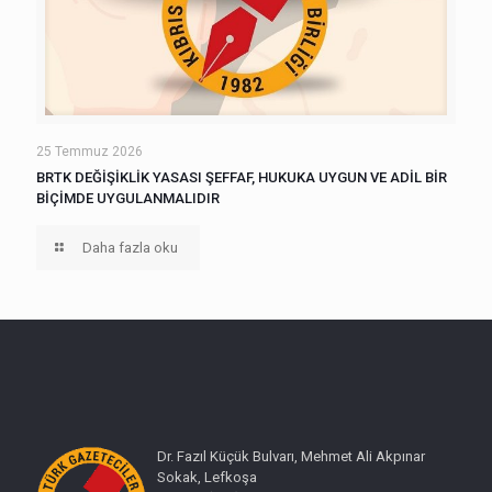
25 Temmuz 2026
BRTK DEĞİŞİKLİK YASASI ŞEFFAF, HUKUKA UYGUN VE ADİL BİR
BİÇİMDE UYGULANMALIDIR
Daha fazla oku
Dr. Fazıl Küçük Bulvarı, Mehmet Ali Akpınar
Sokak, Lefkoşa