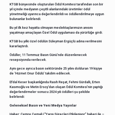
KTGB bünyesinde oluşturulan Ödül Komitesi tarafından son bir
yıl içinde medyanın çeşitli alanlarındaki üretimler ödül
yönetmeliği uyarınca değerlendirildi ve ödüllendirilmeye uygun
bulunanlar belirlendi.
Bu yıl ilk kez hayatta olmayan meslektaşlarımızın anısını
yaşatmayı amaçlayan Özel Ödül uygulaması da yürürlüğe girdi.
KTGB bu yılki özel ödülün Süleyman Ergüçlü adına verilmesini
kararlaştırdı.
Ödüller, 11 Temmuz Basın Günü’nde düzenlenecek
resepsiyonda verilecek.
Aynı gece ayrıca basın sektöründe 25 yılını dolduran 19 kişiye
de ‘Hizmet Onur Ödülü’ takdim edilecek.
Efdal Keser başkanlığında Rasıh Reşat, Fehmi Gürdallı, Erten
Kasımoğlu ve Metin Ersoy’dan oluşan Ödül Komitesi’nin yaptığı
değerlendirmeler sonucu 2024 yılı ödülleri şu şekilde
belirlendi:
Geleneksel Basın ve Yeni Medya Yayınlar
Haber: Cemre Cemali (“Yargı Süreçleri Etkileniyor” haberi ile –