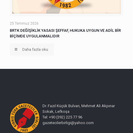
25 Temmuz 2026
BRTK DEĞİŞİKLİK YASASI ŞEFFAF, HUKUKA UYGUN VE ADİL BİR
BİÇİMDE UYGULANMALIDIR
Daha fazla oku
Dr. Fazıl Küçük Bulvarı, Mehmet Ali Akpınar
Sokak, Lefkoşa
Tel: +90 (392) 225 77 96
gazetecilerbirligi@yahoo.com