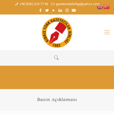
+90 (392) 225 77 96
gazetecilerbirligi@yahoo.com
Basın Açıklaması