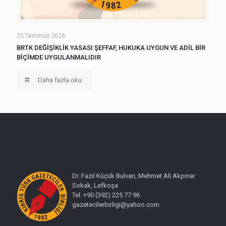
25 Temmuz 2026
BRTK DEĞİŞİKLİK YASASI ŞEFFAF, HUKUKA UYGUN VE ADİL BİR
BİÇİMDE UYGULANMALIDIR
Daha fazla oku
Dr. Fazıl Küçük Bulvarı, Mehmet Ali Akpınar
Sokak, Lefkoşa
Tel: +90 (392) 225 77 96
gazetecilerbirligi@yahoo.com