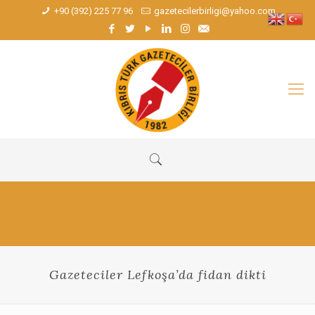
+90 (392) 225 77 96
gazetecilerbirligi@yahoo.com
Gazeteciler Lefkoşa’da fidan dikti