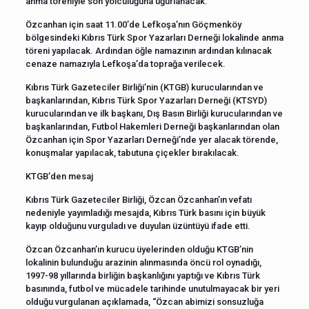
anma töreniyle son yolculuğuna uğurlanacak.
Özcanhan için saat 11.00’de Lefkoşa’nın Göçmenköy
bölgesindeki Kıbrıs Türk Spor Yazarları Derneği lokalinde anma
töreni yapılacak. Ardından öğle namazının ardından kılınacak
cenaze namazıyla Lefkoşa’da toprağa verilecek.
Kıbrıs Türk Gazeteciler Birliği’nin (KTGB) kurucularından ve
başkanlarından, Kıbrıs Türk Spor Yazarları Derneği (KTSYD)
kurucularından ve ilk başkanı, Dış Basın Birliği kurucularından ve
başkanlarından, Futbol Hakemleri Derneği başkanlarından olan
Özcanhan için Spor Yazarları Derneği’nde yer alacak törende,
konuşmalar yapılacak, tabutuna çiçekler bırakılacak.
KTGB’den mesaj
Kıbrıs Türk Gazeteciler Birliği, Özcan Özcanhan’ın vefatı
nedeniyle yayımladığı mesajda, Kıbrıs Türk basını için büyük
kayıp olduğunu vurguladı ve duyulan üzüntüyü ifade etti.
Özcan Özcanhan’ın kurucu üyelerinden olduğu KTGB’nin
lokalinin bulunduğu arazinin alınmasında öncü rol oynadığı,
1997-98 yıllarında birliğin başkanlığını yaptığı ve Kıbrıs Türk
basınında, futbol ve mücadele tarihinde unutulmayacak bir yeri
olduğu vurgulanan açıklamada, “Özcan abimizi sonsuzluğa