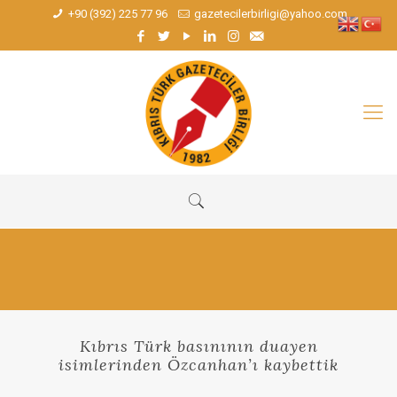
+90 (392) 225 77 96
gazetecilerbirligi@yahoo.com
Kıbrıs Türk basınının duayen
isimlerinden Özcanhan’ı kaybettik