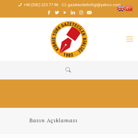
+90 (392) 225 77 96
gazetecilerbirligi@yahoo.com
Basın Açıklaması