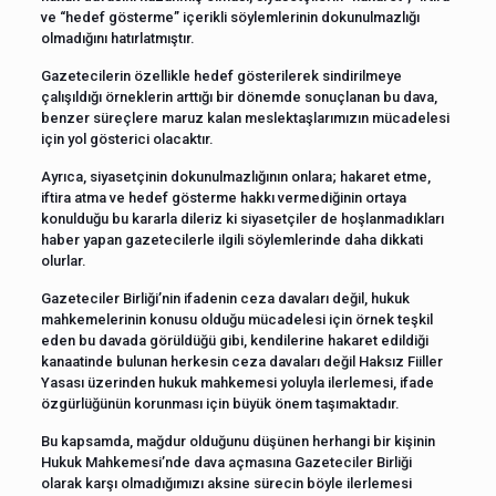
ve “hedef gösterme” içerikli söylemlerinin dokunulmazlığı
olmadığını hatırlatmıştır.
Gazetecilerin özellikle hedef gösterilerek sindirilmeye
çalışıldığı örneklerin arttığı bir dönemde sonuçlanan bu dava,
benzer süreçlere maruz kalan meslektaşlarımızın mücadelesi
için yol gösterici olacaktır.
Ayrıca, siyasetçinin dokunulmazlığının onlara; hakaret etme,
iftira atma ve hedef gösterme hakkı vermediğinin ortaya
konulduğu bu kararla dileriz ki siyasetçiler de hoşlanmadıkları
haber yapan gazetecilerle ilgili söylemlerinde daha dikkati
olurlar.
Gazeteciler Birliği’nin ifadenin ceza davaları değil, hukuk
mahkemelerinin konusu olduğu mücadelesi için örnek teşkil
eden bu davada görüldüğü gibi, kendilerine hakaret edildiği
kanaatinde bulunan herkesin ceza davaları değil Haksız Fiiller
Yasası üzerinden hukuk mahkemesi yoluyla ilerlemesi, ifade
özgürlüğünün korunması için büyük önem taşımaktadır.
Bu kapsamda, mağdur olduğunu düşünen herhangi bir kişinin
Hukuk Mahkemesi’nde dava açmasına Gazeteciler Birliği
olarak karşı olmadığımızı aksine sürecin böyle ilerlemesi