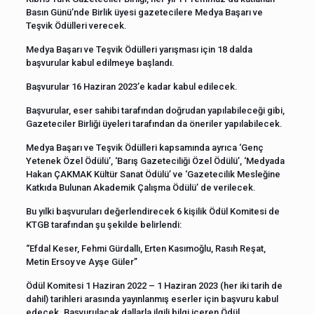
Basın Günü’nde Birlik üyesi gazetecilere Medya Başarı ve
Teşvik Ödülleri verecek.
Medya Başarı ve Teşvik Ödülleri yarışması için 18 dalda
başvurular kabul edilmeye başlandı.
Başvurular 16 Haziran 2023’e kadar kabul edilecek.
Başvurular, eser sahibi tarafından doğrudan yapılabileceği gibi,
Gazeteciler Birliği üyeleri tarafından da öneriler yapılabilecek.
Medya Başarı ve Teşvik Ödülleri kapsamında ayrıca ‘Genç
Yetenek Özel Ödülü’, ‘Barış Gazeteciliği Özel Ödülü’, ‘Medyada
Hakan ÇAKMAK Kültür Sanat Ödülü’ ve ‘Gazetecilik Mesleğine
Katkıda Bulunan Akademik Çalışma Ödülü’ de verilecek.
Bu yılki başvuruları değerlendirecek 6 kişilik Ödül Komitesi de
KTGB tarafından şu şekilde belirlendi:
“Efdal Keser, Fehmi Gürdallı, Erten Kasımoğlu, Rasıh Reşat,
Metin Ersoy ve Ayşe Güler”
Ödül Komitesi 1 Haziran 2022 – 1 Haziran 2023 (her iki tarih de
dahil) tarihleri arasında yayınlanmış eserler için başvuru kabul
edecek. Başvurulacak dallarla ilgili bilgi içeren Ödül