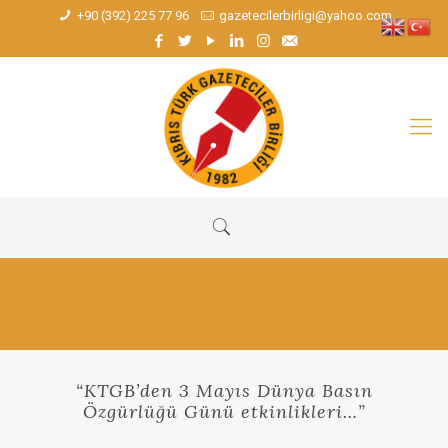
+90 (392) 225 77 96
gazetecilerbirligi@yahoo.com
“KTGB’den 3 Mayıs Dünya Basın
Özgürlüğü Günü etkinlikleri…”