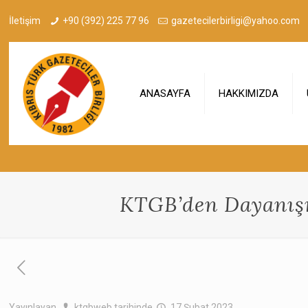
İletişim
+90 (392) 225 77 96
gazetecilerbirligi@yahoo.com
ANASAYFA
HAKKIMIZDA
KTGB’den Dayanışm
Yayınlayan
ktgbweb
tarihinde
17 Şubat 2023