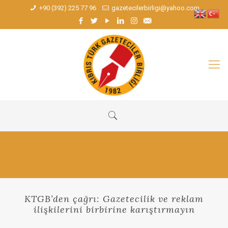
+90 (392) 225 77 96
gazetecilerbirligi@yahoo.com
KTGB’den çağrı: Gazetecilik ve reklam
ilişkilerini birbirine karıştırmayın