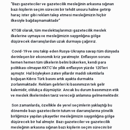
“Bazı gazeteciler ve gazetecilik mesleğinin arkasına sığınan
bazı kişilerin seçim sürecini bir tehdit unsuru haline getirip
haraç ister gibi reklam talep etmesi mesleğimizin hiçbir
ilkesiyle bağdaşmamaktadır”
KTGB olarak, tüm meslektaşlarımızı gazetecilik meslek
ilkelerine uymaya ve mesleğimizin saygınlığına gölge
düşürecek davranışlardan uzak durmaya çağırırız.
Covid-19 ve onu takip eden Rusya-Ukrayna savaşı tüm dünyada
derinleşen bir ekonomik kriz yaratmıştır. Enflasyon sorunu
hemen hemen tüm ülkelerin belini bükerken, kendi para
politikası olmayan KKTC’de yıllık enflasyon yüzde 120’leri
aşmıştır. Hal böyleyken zaten yıllardır maddi sıkıntılarla
boğuşan Kıbrıs Türk basını artık ayakta durmakta
zorlanmaktadır. Reklam gelirleri ki basınımızın tek gelir
kalemidir, oldukça düşmüştür. Ancak bu durum basınımızın etik
ve meslek ilkelerinden taviz vereceği anlamına gelmemektedir.
Son zamanlarda, özellikle de yerel seçimlerin yaklaştığı bu
dönemde bazı gazetecilerin tutum ve davranışlarına yönelik
birliğimize yapılan şikayetler mesleğimizin saygınlığına gölge
düşürecek bir hal almıştır. Bazı gazeteciler ve gazetecilik
mesleğinin arkasına sığınan bazı kişilerin seçim sürecini bir