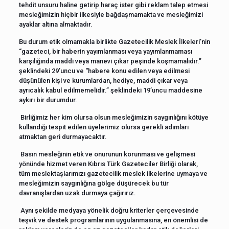
tehdit unsuru haline getirip haraç ister gibi reklam talep etmesi
mesleğimizin hiçbir ilkesiyle bağdaşmamakta ve mesleğimizi
ayaklar altına almaktadır.
Bu durum etik olmamakla birlikte Gazetecilik Meslek İlkeleri’nin
“gazeteci, bir haberin yayımlanması veya yayımlanmaması
karşılığında maddi veya manevi çıkar peşinde koşmamalıdır.”
şeklindeki 29’uncu ve “habere konu edilen veya edilmesi
düşünülen kişi ve kurumlardan, hediye, maddi çıkar veya
ayrıcalık kabul edilmemelidir.” şeklindeki 19’uncu maddesine
aykırı bir durumdur.
Birliğimiz her kim olursa olsun mesleğimizin saygınlığını kötüye
kullandığı tespit edilen üyelerimiz olursa gerekli adımları
atmaktan geri durmayacaktır.
Basın mesleğinin etik ve onurunun korunması ve gelişmesi
yönünde hizmet veren Kıbrıs Türk Gazeteciler Birliği olarak,
tüm meslektaşlarımızı gazetecilik meslek ilkelerine uymaya ve
mesleğimizin saygınlığına gölge düşürecek bu tür
davranışlardan uzak durmaya çağırırız.
Aynı şekilde medyaya yönelik doğru kriterler çerçevesinde
teşvik ve destek programlarının uygulanmasına, en önemlisi de