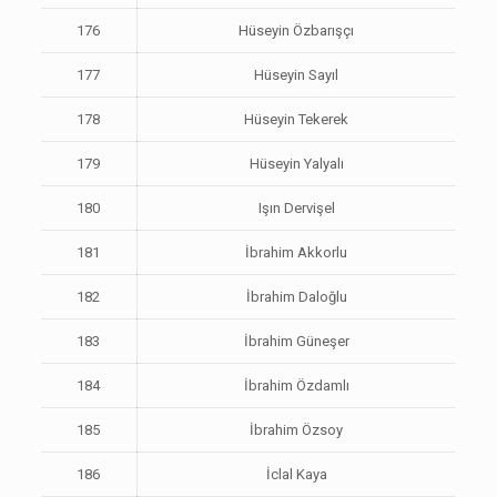
176
Hüseyin Özbarışçı
177
Hüseyin Sayıl
178
Hüseyin Tekerek
179
Hüseyin Yalyalı
180
Işın Dervişel
181
İbrahim Akkorlu
182
İbrahim Daloğlu
183
İbrahim Güneşer
184
İbrahim Özdamlı
185
İbrahim Özsoy
186
İclal Kaya