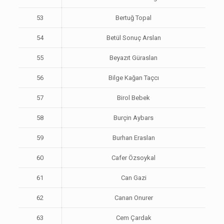
53
Bertuğ Topal
54
Betül Sonuç Arslan
55
Beyazıt Güraslan
56
Bilge Kağan Taçcı
57
Birol Bebek
58
Burçin Aybars
59
Burhan Eraslan
60
Cafer Özsoykal
61
Can Gazi
62
Canan Onurer
63
Cem Çardak