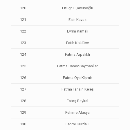
120
Ertuğrul Çavuşoğlu
121
Esin Kavaz
122
Evrim Kamalı
123
Fatih Köklüce
124
Fatma Arpalıklı
125
Fatma Canev Saymanlıer
126
Fatma Oya Kişmir
127
Fatma Tahsin Keleş
128
Fatoş Baykal
129
Fehime Alasya
130
Fehmi Gürdallı