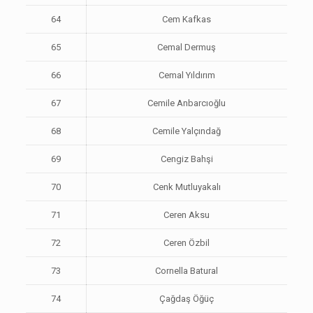
64
Cem Kafkas
65
Cemal Dermuş
66
Cemal Yıldırım
67
Cemile Anbarcıoğlu
68
Cemile Yalçındağ
69
Cengiz Bahşi
70
Cenk Mutluyakalı
71
Ceren Aksu
72
Ceren Özbil
73
Cornella Batural
74
Çağdaş Öğüç