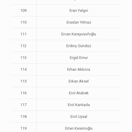
109
Eran Yalgın
110
Eraslan Yılmaz
111
Ercan Karayusufoğlu
112
Erdinç Gündüz
113
Ergül Ernur
114
Erhan Akbora
115
Erkan Aksel
116
Erol Atabek
117
Erol Kanlıada
118
Erol Uysal
119
Erten Kasımoğlu