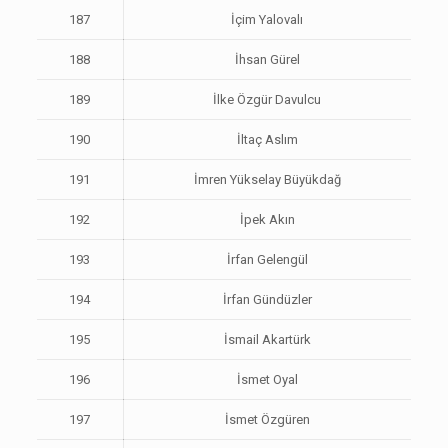
187
İçim Yalovalı
188
İhsan Gürel
189
İlke Özgür Davulcu
190
İltaç Aslım
191
İmren Yükselay Büyükdağ
192
İpek Akın
193
İrfan Gelengül
194
İrfan Gündüzler
195
İsmail Akartürk
196
İsmet Oyal
197
İsmet Özgüren