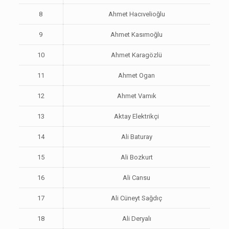
8
Ahmet Hacıvelioğlu
9
Ahmet Kasımoğlu
10
Ahmet Karagözlü
11
Ahmet Ogan
12
Ahmet Vamık
13
Aktay Elektrikçi
14
Ali Baturay
15
Ali Bozkurt
16
Ali Cansu
17
Ali Cüneyt Sağdıç
18
Ali Deryalı