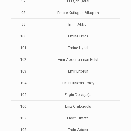
97
Elif Şen Çatal
98
Emete Kutlugün Alkapon
99
Emin Akkor
100
Emine Hoca
101
Emine Uysal
102
Emir Abdurrahman Bulut
103
Emir Ertorun
104
Emir Hüseyin Ersoy
105
Engin Dervişağa
106
Eniz Orakcıoğlu
107
Enver Ermetal
108
Eralp Adanır