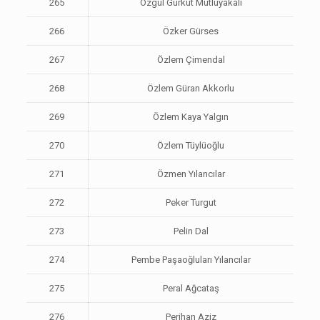
265
Özgül Gürkut Mutluyakalı
266
Özker Gürses
267
Özlem Çimendal
268
Özlem Güran Akkorlu
269
Özlem Kaya Yalgın
270
Özlem Tüylüoğlu
271
Özmen Yılancılar
272
Peker Turgut
273
Pelin Dal
274
Pembe Paşaoğluları Yılancılar
275
Peral Ağcataş
276
Perihan Aziz