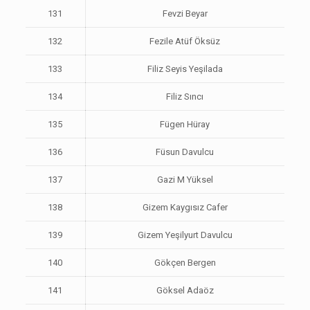
131
Fevzi Beyar
132
Fezile Atüf Öksüz
133
Filiz Seyis Yeşilada
134
Filiz Sıncı
135
Fügen Hüray
136
Füsun Davulcu
137
Gazi M Yüksel
138
Gizem Kaygısız Cafer
139
Gizem Yeşilyurt Davulcu
140
Gökçen Bergen
141
Göksel Adaöz