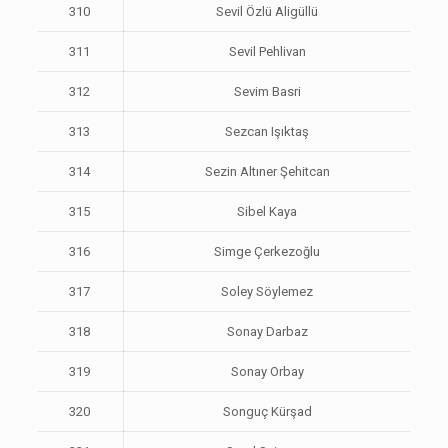
310
Sevil Özlü Aligüllü
311
Sevil Pehlivan
312
Sevim Basri
313
Sezcan Işıktaş
314
Sezin Altıner Şehitcan
315
Sibel Kaya
316
Simge Çerkezoğlu
317
Soley Söylemez
318
Sonay Darbaz
319
Sonay Orbay
320
Songuç Kürşad