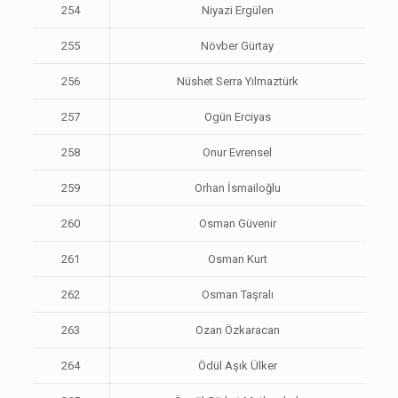
254
Niyazi Ergülen
255
Növber Gürtay
256
Nüshet Serra Yılmaztürk
257
Ogün Erciyas
258
Onur Evrensel
259
Orhan İsmailoğlu
260
Osman Güvenir
261
Osman Kurt
262
Osman Taşralı
263
Ozan Özkaracan
264
Ödül Aşık Ülker