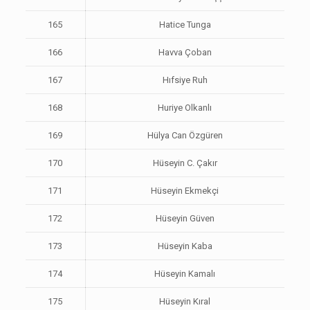
165
Hatice Tunga
166
Havva Çoban
167
Hıfsiye Ruh
168
Huriye Olkanlı
169
Hülya Can Özgüren
170
Hüseyin C. Çakır
171
Hüseyin Ekmekçi
172
Hüseyin Güven
173
Hüseyin Kaba
174
Hüseyin Kamalı
175
Hüseyin Kıral