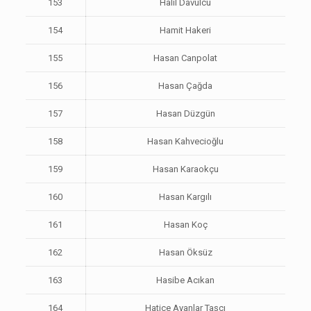
153
Halil Davulcu
154
Hamit Hakeri
155
Hasan Canpolat
156
Hasan Çağda
157
Hasan Düzgün
158
Hasan Kahvecioğlu
159
Hasan Karaokçu
160
Hasan Kargılı
161
Hasan Koç
162
Hasan Öksüz
163
Hasibe Acıkan
164
Hatice Ayanlar Taşçı