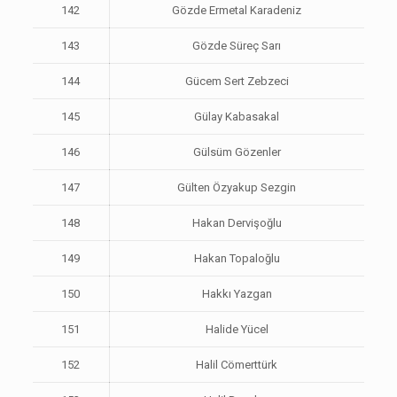
142
Gözde Ermetal Karadeniz
143
Gözde Süreç Sarı
144
Gücem Sert Zebzeci
145
Gülay Kabasakal
146
Gülsüm Gözenler
147
Gülten Özyakup Sezgin
148
Hakan Dervişoğlu
149
Hakan Topaloğlu
150
Hakkı Yazgan
151
Halide Yücel
152
Halil Cömerttürk