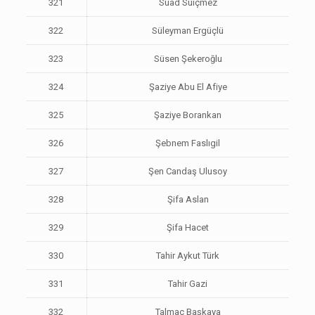
321
Suad Suiçmez
322
Süleyman Ergüçlü
323
Süsen Şekeroğlu
324
Şaziye Abu El Afiye
325
Şaziye Borankan
326
Şebnem Faslıgil
327
Şen Candaş Ulusoy
328
Şifa Aslan
329
Şifa Hacet
330
Tahir Aykut Türk
331
Tahir Gazi
332
Talmaç Başkaya