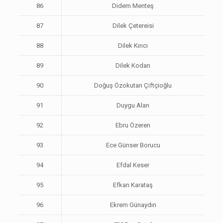
86
Didem Menteş
87
Dilek Çetereisi
88
Dilek Kırıcı
89
Dilek Kodan
90
Doğuş Özokutan Çiftçioğlu
91
Duygu Alan
92
Ebru Özeren
93
Ece Günser Borucu
94
Efdal Keser
95
Efkan Karataş
96
Ekrem Günaydın