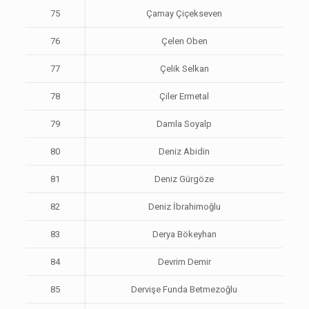
75
Çamay Çiçekseven
76
Çelen Oben
77
Çelik Selkan
78
Çiler Ermetal
79
Damla Soyalp
80
Deniz Abidin
81
Deniz Gürgöze
82
Deniz İbrahimoğlu
83
Derya Bökeyhan
84
Devrim Demir
85
Dervişe Funda Betmezoğlu