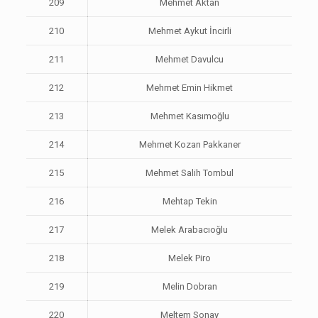
209
Mehmet Aktan
210
Mehmet Aykut İncirli
211
Mehmet Davulcu
212
Mehmet Emin Hikmet
213
Mehmet Kasımoğlu
214
Mehmet Kozan Pakkaner
215
Mehmet Salih Tombul
216
Mehtap Tekin
217
Melek Arabacıoğlu
218
Melek Piro
219
Melin Dobran
220
Meltem Sonay