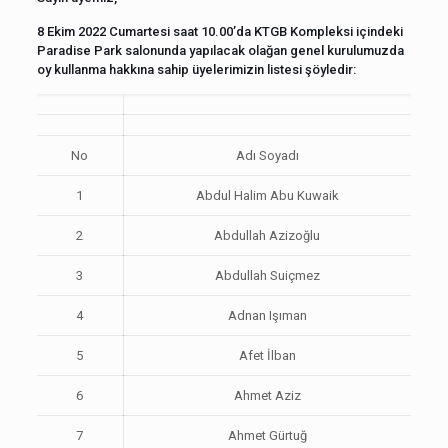
8 Ekim 2022 Cumartesi saat 10.00’da KTGB Kompleksi içindeki
Paradise Park salonunda yapılacak olağan genel kurulumuzda
oy kullanma hakkına sahip üyelerimizin listesi şöyledir:
No
Adı Soyadı
1
Abdul Halim Abu Kuwaik
2
Abdullah Azizoğlu
3
Abdullah Suiçmez
4
Adnan Işıman
5
Afet İlban
6
Ahmet Aziz
7
Ahmet Gürtuğ