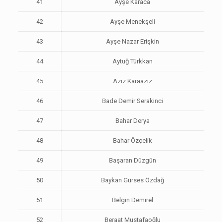
41
Ayşe Karaca
42
Ayşe Menekşeli
43
Ayşe Nazar Erişkin
44
Aytuğ Türkkan
45
Aziz Karaaziz
46
Bade Demir Serakinci
47
Bahar Derya
48
Bahar Özçelik
49
Başaran Düzgün
50
Baykan Gürses Özdağ
51
Belgin Demirel
52
Beraat Mustafaoğlu