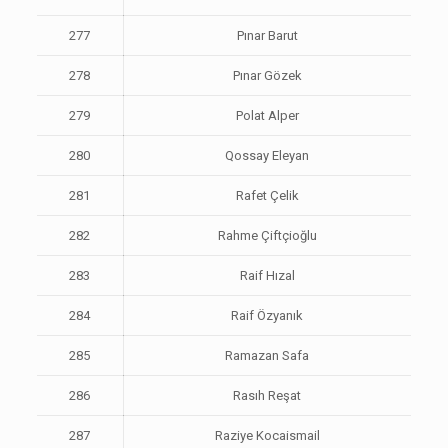
277
Pınar Barut
278
Pınar Gözek
279
Polat Alper
280
Qossay Eleyan
281
Rafet Çelik
282
Rahme Çiftçioğlu
283
Raif Hızal
284
Raif Özyanık
285
Ramazan Safa
286
Rasıh Reşat
287
Raziye Kocaismail