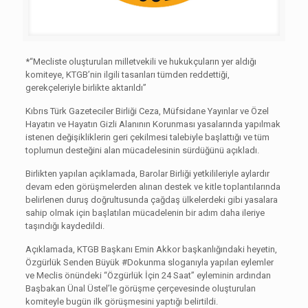
*“Mecliste oluşturulan milletvekili ve hukukçuların yer aldığı
komiteye, KTGB’nin ilgili tasarıları tümden reddettiği,
gerekçeleriyle birlikte aktarıldı”
Kıbrıs Türk Gazeteciler Birliği Ceza, Müfsidane Yayınlar ve Özel
Hayatın ve Hayatın Gizli Alanının Korunması yasalarında yapılmak
istenen değişikliklerin geri çekilmesi talebiyle başlattığı ve tüm
toplumun desteğini alan mücadelesinin sürdüğünü açıkladı.
Birlikten yapılan açıklamada, Barolar Birliği yetkilileriyle aylardır
devam eden görüşmelerden alınan destek ve kitle toplantılarında
belirlenen duruş doğrultusunda çağdaş ülkelerdeki gibi yasalara
sahip olmak için başlatılan mücadelenin bir adım daha ileriye
taşındığı kaydedildi.
Açıklamada, KTGB Başkanı Emin Akkor başkanlığındaki heyetin,
Özgürlük Senden Büyük #Dokunma sloganıyla yapılan eylemler
ve Meclis önündeki “Özgürlük İçin 24 Saat” eyleminin ardından
Başbakan Ünal Üstel’le görüşme çerçevesinde oluşturulan
komiteyle bugün ilk görüşmesini yaptığı belirtildi.