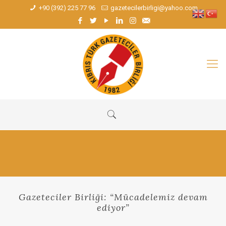
+90 (392) 225 77 96
gazetecilerbirligi@yahoo.com
Gazeteciler Birliği: “Mücadelemiz devam
ediyor”