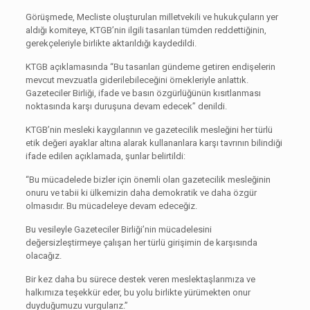
Görüşmede, Mecliste oluşturulan milletvekili ve hukukçuların yer
aldığı komiteye, KTGB’nin ilgili tasarıları tümden reddettiğinin,
gerekçeleriyle birlikte aktarıldığı kaydedildi.
KTGB açıklamasında “Bu tasarıları gündeme getiren endişelerin
mevcut mevzuatla giderilebileceğini örnekleriyle anlattık.
Gazeteciler Birliği, ifade ve basın özgürlüğünün kısıtlanması
noktasında karşı duruşuna devam edecek” denildi.
KTGB’nin mesleki kaygılarının ve gazetecilik mesleğini her türlü
etik değeri ayaklar altına alarak kullananlara karşı tavrının bilindiği
ifade edilen açıklamada, şunlar belirtildi:
“Bu mücadelede bizler için önemli olan gazetecilik mesleğinin
onuru ve tabii ki ülkemizin daha demokratik ve daha özgür
olmasıdır. Bu mücadeleye devam edeceğiz.
Bu vesileyle Gazeteciler Birliği’nin mücadelesini
değersizleştirmeye çalışan her türlü girişimin de karşısında
olacağız.
Bir kez daha bu sürece destek veren meslektaşlarımıza ve
halkımıza teşekkür eder, bu yolu birlikte yürümekten onur
duyduğumuzu vurgularız.”