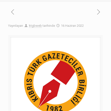
Yayınlayan
ktgbweb
tarihinde
16 Haziran 2022