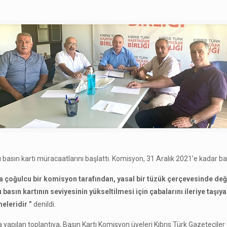
lı basın kartı müracaatlarını başlattı. Komisyon, 31 Aralık 2021’e kadar 
ta çoğulcu bir komisyon tarafından, yasal bir tüzük çerçevesinde değer
 basın kartının seviyesinin yükseltilmesi için çabalarını ileriye taş
eleridir ”
denildi.
a yapılan toplantıya, Basın Kartı Komisyon üyeleri Kıbrıs Türk Gazeteciler 