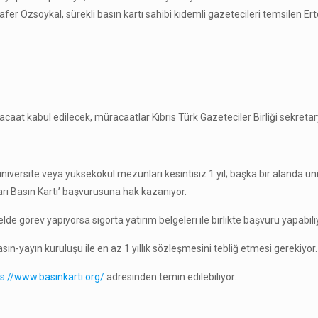
Özsoykal, sürekli basın kartı sahibi kıdemli gazetecileri temsilen Erten 
acaat kabul edilecek, müracaatlar Kıbrıs Türk Gazeteciler Birliği sekretar
 üniversite veya yüksekokul mezunları kesintisiz 1 yıl; başka bir alanda ü
arı Basın Kartı’ başvurusuna hak kazanıyor.
de görev yapıyorsa sigorta yatırım belgeleri ile birlikte başvuru yapabili
asın-yayın kuruluşu ile en az 1 yıllık sözleşmesini tebliğ etmesi gerekiyor.
ps://www.basinkarti.org/
adresinden temin edilebiliyor.