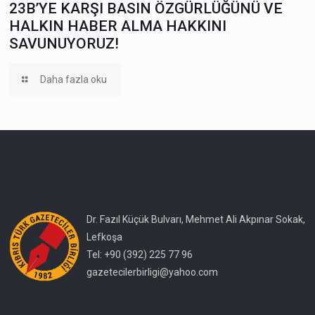
23B’YE KARŞI BASIN ÖZGÜRLÜĞÜNÜ VE
HALKIN HABER ALMA HAKKINI
SAVUNUYORUZ!
Daha fazla oku
Dr. Fazıl Küçük Bulvarı, Mehmet Ali Akpınar Sokak,
Lefkoşa
Tel: +90 (392) 225 77 96
gazetecilerbirligi@yahoo.com