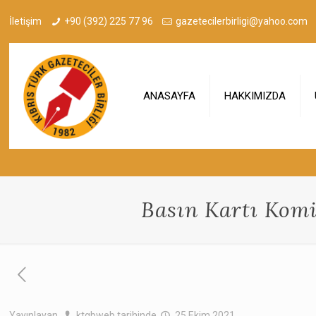
İletişim
+90 (392) 225 77 96
gazetecilerbirligi@yahoo.com
ANASAYFA
HAKKIMIZDA
Basın Kartı Komi
Yayınlayan
ktgbweb
tarihinde
25 Ekim 2021