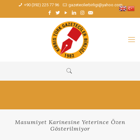
+90 (392) 225 77 96
gazetecilerbirligi@yahoo.com
Masumiyet Karinesine Yeterince Özen
Gösterilmiyor