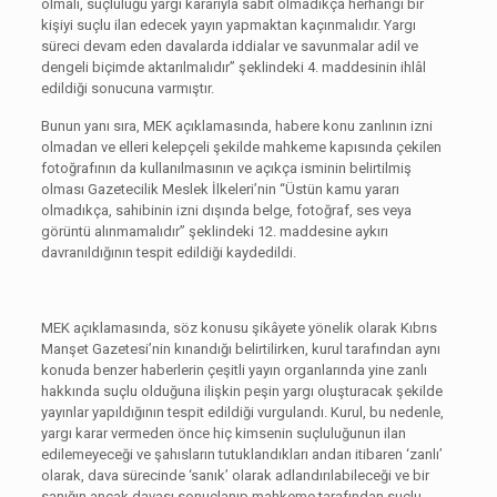
olmalı, suçluluğu yargı kararıyla sabit olmadıkça herhangi bir
kişiyi suçlu ilan edecek yayın yapmaktan kaçınmalıdır. Yargı
süreci devam eden davalarda iddialar ve savunmalar adil ve
dengeli biçimde aktarılmalıdır” şeklindeki 4. maddesinin ihlâl
edildiği sonucuna varmıştır.
Bunun yanı sıra, MEK açıklamasında, habere konu zanlının izni
olmadan ve elleri kelepçeli şekilde mahkeme kapısında çekilen
fotoğrafının da kullanılmasının ve açıkça isminin belirtilmiş
olması Gazetecilik Meslek İlkeleri’nin “Üstün kamu yararı
olmadıkça, sahibinin izni dışında belge, fotoğraf, ses veya
görüntü alınmamalıdır” şeklindeki 12. maddesine aykırı
davranıldığının tespit edildiği kaydedildi.
MEK açıklamasında, söz konusu şikâyete yönelik olarak Kıbrıs
Manşet Gazetesi’nin kınandığı belirtilirken, kurul tarafından aynı
konuda benzer haberlerin çeşitli yayın organlarında yine zanlı
hakkında suçlu olduğuna ilişkin peşin yargı oluşturacak şekilde
yayınlar yapıldığının tespit edildiği vurgulandı. Kurul, bu nedenle,
yargı karar vermeden önce hiç kimsenin suçluluğunun ilan
edilemeyeceği ve şahısların tutuklandıkları andan itibaren ‘zanlı’
olarak, dava sürecinde ‘sanık’ olarak adlandırılabileceği ve bir
sanığın ancak davası sonuçlanıp mahkeme tarafından suçlu