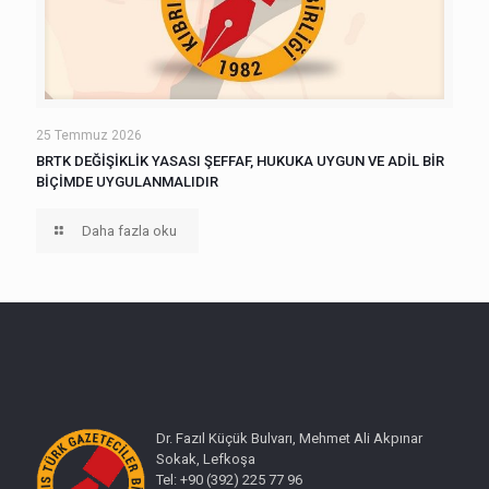
25 Temmuz 2026
BRTK DEĞİŞİKLİK YASASI ŞEFFAF, HUKUKA UYGUN VE ADİL BİR
BİÇİMDE UYGULANMALIDIR
Daha fazla oku
Dr. Fazıl Küçük Bulvarı, Mehmet Ali Akpınar
Sokak, Lefkoşa
Tel: +90 (392) 225 77 96