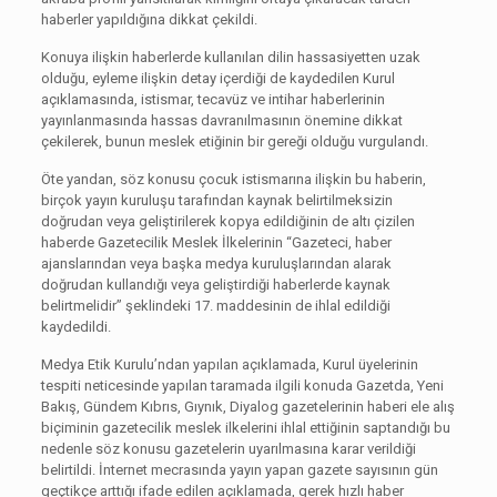
haberler yapıldığına dikkat çekildi.
Konuya ilişkin haberlerde kullanılan dilin hassasiyetten uzak
olduğu, eyleme ilişkin detay içerdiği de kaydedilen Kurul
açıklamasında, istismar, tecavüz ve intihar haberlerinin
yayınlanmasında hassas davranılmasının önemine dikkat
çekilerek, bunun meslek etiğinin bir gereği olduğu vurgulandı.
Öte yandan, söz konusu çocuk istismarına ilişkin bu haberin,
birçok yayın kuruluşu tarafından kaynak belirtilmeksizin
doğrudan veya geliştirilerek kopya edildiğinin de altı çizilen
haberde Gazetecilik Meslek İlkelerinin “Gazeteci, haber
ajanslarından veya başka medya kuruluşlarından alarak
doğrudan kullandığı veya geliştirdiği haberlerde kaynak
belirtmelidir” şeklindeki 17. maddesinin de ihlal edildiği
kaydedildi.
Medya Etik Kurulu’ndan yapılan açıklamada, Kurul üyelerinin
tespiti neticesinde yapılan taramada ilgili konuda Gazetda, Yeni
Bakış, Gündem Kıbrıs, Gıynık, Diyalog gazetelerinin haberi ele alış
biçiminin gazetecilik meslek ilkelerini ihlal ettiğinin saptandığı bu
nedenle söz konusu gazetelerin uyarılmasına karar verildiği
belirtildi. İnternet mecrasında yayın yapan gazete sayısının gün
geçtikçe arttığı ifade edilen açıklamada, gerek hızlı haber