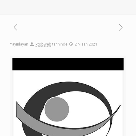
Yayınlayan
ktgbweb
tarihinde
2 Nisan 2021