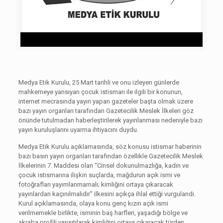
Medya Etik Kurulu, 25 Mart tarihli ve onu izleyen günlerde
mahkemeye yansıyan çocuk istismarı ile ilgili bir konunun,
internet mecrasında yayın yapan gazeteler başta olmak üzere
bazı yayın organları tarafından Gazetecilik Meslek İlkeleri göz
önünde tutulmadan haberleştirilerek yayınlanması nedeniyle bazı
yayın kuruluşlarını uyarma ihtiyacını duydu.
Medya Etik Kurulu açıklamasında, söz konusu istismar haberinin
bazı basın yayın organları tarafından özellikle Gazetecilik Meslek
İlkelerinin 7. Maddesi olan “Cinsel dokunulmazlığa, kadın ve
çocuk istismarına ilişkin suçlarda, mağdurun açık ismi ve
fotoğrafları yayımlanmamalı; kimliğini ortaya çıkaracak
yayınlardan kaçınılmalıdır” ilkesini açıkça ihlal ettiği vurgulandı.
Kurul açıklamasında, olaya konu genç kızın açık ismi
verilmemekle birlikte, isminin baş harfleri, yaşadığı bölge ve
akraba profili yansıtılarak kimliğini ortaya çıkaracak türden