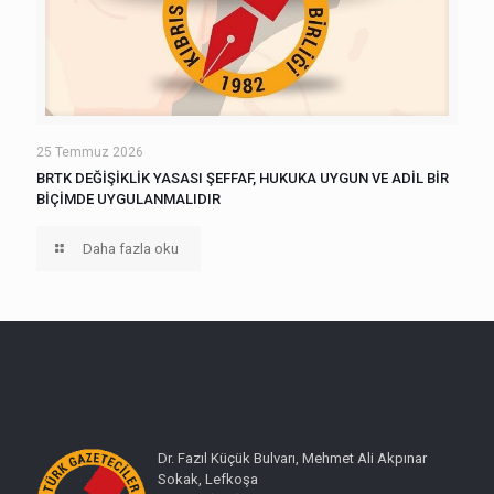
25 Temmuz 2026
BRTK DEĞİŞİKLİK YASASI ŞEFFAF, HUKUKA UYGUN VE ADİL BİR
BİÇİMDE UYGULANMALIDIR
Daha fazla oku
Dr. Fazıl Küçük Bulvarı, Mehmet Ali Akpınar
Sokak, Lefkoşa