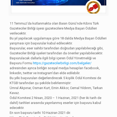
11 Temmuz’da kutlanmakta olan Basın Günü’nde Kıbrıs Türk
Gazeteciler Birliği üyesi gazetecilere Medya Başarı Ödülleri
verilecektir.
Bu yıl yapılacak uygulamaya göre 18 dalda Medya Başarı Ödülleri
yarışması için başvurular kabul edilecektir.
Başvurular, eser sahibi tarafından doğrudan yapılabileceği gibi,
Gazeteciler Birliği üyeleri tarafından da öneriler yapılabilecektir.
Başvurulacak dallarla ilgili bilgi içeren Ödül Yönetmeliği ve
Başvuru Formu
https://gazetecilerbirligi.com/belgeler/
adresinden ayrıca birliğin sosyal medya hesapları facebook,
linkedin, twitter ve Instagram’dan elde edilebilir.
Bu yılki başvuruları değerlendirecek 5 kişilik Ödül Komitesi de
KTGB tarafından şu şekilde belirlenmiştir:
Ümral Akpınar, Osman Kurt, Emin Akkor, Cemal Yıldırım, Tarkan
Kavaz.
Ödül Komitesi 2 Nisan, 2020 – 1 Haziran, 2021 (her iki tarih de
dahil) tarihleri arasında yayınlanmış eserler için başvuru kabul
edecektir.
En son başvuru tarihi 10 Haziran 2021 dir.