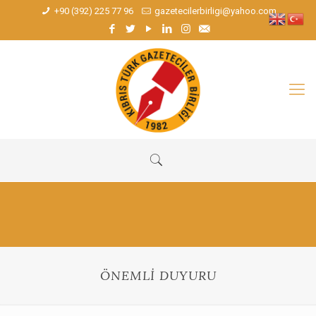
+90 (392) 225 77 96
gazetecilerbirligi@yahoo.com
ÖNEMLİ DUYURU